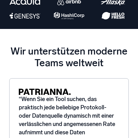
Unterstützt durch KI/ML
Proprietäre Algorithmen, maschinelles Lernen und generative KI
Intelligente Sicherheitsoperationen
SIEM
Bedrohungen schneller erkennen und intelligenter
Wir unterstützen moderne
reagieren
Teams weltweit
Protokolle für Sicherheit
Cloud-Sicherheit durch umfassende Protokolleinsicht
freischalten
Intelligente Cloud-Abläufe
“Wenn Sie ein Tool suchen, das
praktisch jede beliebige Protokoll-
Protokollanalyse
Erkennen und beheben mit umfassender Transparenz
oder Datenquelle dynamisch mit einer
verlässlichen und angemessenen Rate
aufnimmt und diese Daten
Leistungsstarke Integrationen