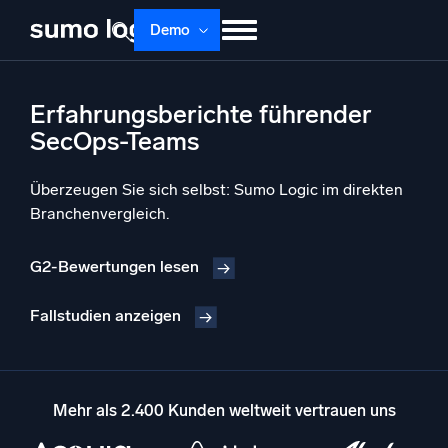
Skip
Demo
to
content
Produkte
Lösungen
Preise
Doku
Erfahrungsberichte führender
Lernen
Über uns
Anmelden
SecOps-Teams
Kostenlos testen
Support
Überzeugen Sie sich selbst: Sumo Logic im direkten
Branchenvergleich.
Dojo AI
NEU
Multi-Agenten-AI-Plattform
G2-Bewertungen lesen
Fallstudien anzeigen
Plattform
Überwachen, Fehler beheben, automatisieren und verteidigen
Mehr als 2.400 Kunden weltweit vertrauen uns