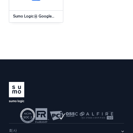
Sumo Logic용 Google
Cloud Functions 앱
회사