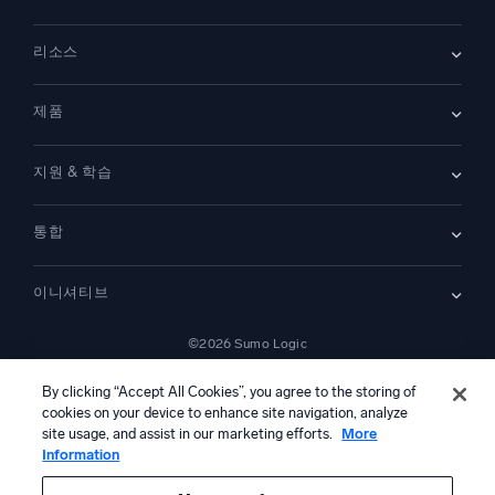
회사 소개
리소스
채용
채용 중
리더십
블로그
뉴스룸
제품
고객 사례
파트너
데모
문의하기
개요
지원 & 학습
SIEM
보안을 위한 로그
문서
모니터링 및 문제 해결
통합
커뮤니티
새로운 기능
지원
비교하기
AWS CloudTrail
플랫폼 상태
이니셔티브
Amazon S3 Audit
보안 신뢰 센터
Apache
SecOps 현대화
©2026 Sumo Logic
Kubernetes
클라우드 마이그레이션
Linux
법률 정보
개인정보 처리방침
이용 약관
AI 서비스 이용 약관
애플리케이션 현대화
캘리포니아 개인정보 보호 고지
AI 지침
한국어
NGINX
By clicking “Accept All Cookies”, you agree to the storing of
디지털 고객 경험
cookies on your device to enhance site navigation, analyze
PCI 규정 준수
도구 통합
site usage, and assist in our marketing efforts.
More
전체 보기
Information
본 콘텐츠는 생성형 인공지능 시스템에 의해 번역되었을 수 있으며 정보
제공 목적으로만 제공됩니다. 부정확성, 오류 또는 편향이 포함될 수 있으
므로, 이에 의존하여 어떠한 조치를 취하기 전에 반드시 독립적인 인간의