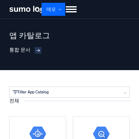
Skip
데모
to
content
제품
솔루션
가격
문서
배우기
앱 카탈로그
회사 소개
로그인
Free trial
무료 체험
통합 문서
Dojo AI
새로움
멀티에이전트 AI 플랫폼
Filter App Catalog
플랫폼
전체
모니터링, 문제 해결, 자동화 및 방어
클라우드 공급자
사용 사례
AI/ML 기반
독자 알고리즘, 머신러닝 및 생성형 AI