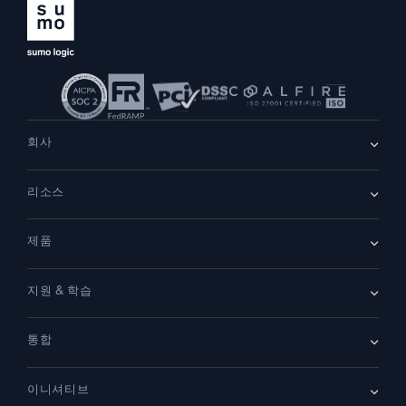
회사
회사 소개
리소스
채용
채용 중
리더십
블로그
뉴스룸
제품
고객 사례
파트너
데모
문의하기
개요
지원 & 학습
SIEM
보안을 위한 로그
문서
모니터링 및 문제 해결
통합
커뮤니티
새로운 기능
지원
비교하기
AWS CloudTrail
플랫폼 상태
이니셔티브
Amazon S3 Audit
보안 신뢰 센터