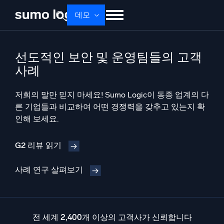
Skip
데모
to
content
제품
솔루션
가격
문서
배우기
선도적인 보안 및 운영팀들의 고객
회사 소개
로그인
Free trial
무료 체험
사례
Dojo AI
저희의 말만 믿지 마세요! Sumo Logic이 동종 업계의 다
새로움
멀티에이전트 AI 플랫폼
른 기업들과 비교하여 어떤 경쟁력을 갖추고 있는지 확
인해 보세요.
G2 리뷰 읽기
플랫폼
모니터링, 문제 해결, 자동화 및 방어
사례 연구 살펴보기
AI/ML 기반
전 세계 2,400개 이상의 고객사가 신뢰합니다
독자 알고리즘, 머신러닝 및 생성형 AI