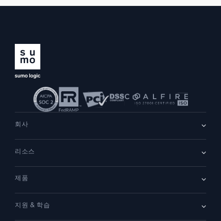
회사
회사 소개
리소스
채용
채용 중
리더십
블로그
뉴스룸
제품
고객 사례
파트너
데모
문의하기
개요
지원 & 학습
SIEM
보안을 위한 로그