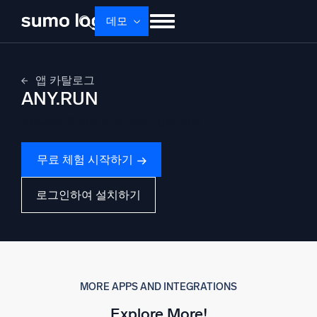
Skip
데모
to
content
제품
솔루션
가격
문서
배우기
앱 카탈로그
ANY.RUN
회사 소개
로그인
Free trial
무료 체험
VMware 환경에 대한 깊이 있는 이해
Dojo AI
새로움
멀티에이전트 AI 플랫폼
무료 체험 시작하기
로그인하여 설치하기
플랫폼
모니터링, 문제 해결, 자동화 및 방어
MORE APPS AND INTEGRATIONS
AI/ML 기반
Explore More!
독자 알고리즘, 머신러닝 및 생성형 AI