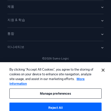
블로그
뉴스룸
제품
고객 사례
파트너
데모
문의하기
개요
지원 & 학습
SIEM
보안을 위한 로그
문서
모니터링 및 문제 해결
통합
커뮤니티
새로운 기능
지원
비교하기
AWS CloudTrail
플랫폼 상태
이니셔티브
Amazon S3 Audit
보안 신뢰 센터
Apache
SecOps 현대화
©2026 Sumo Logic
Kubernetes
클라우드 마이그레이션
Linux
법률 정보
개인정보 처리방침
이용 약관
AI 서비스 이용 약관
애플리케이션 현대화
캘리포니아 개인정보 보호 고지
AI 지침
한국어
NGINX
By clicking “Accept All Cookies”, you agree to the storing of
디지털 고객 경험
cookies on your device to enhance site navigation, analyze
PCI 규정 준수
도구 통합
site usage, and assist in our marketing efforts.
More
전체 보기
Information
본 콘텐츠는 생성형 인공지능 시스템에 의해 번역되었을 수 있으며 정보
제공 목적으로만 제공됩니다. 부정확성, 오류 또는 편향이 포함될 수 있으
므로, 이에 의존하여 어떠한 조치를 취하기 전에 반드시 독립적인 인간의
Manage preferences
검토 및 검증을 거쳐야 합니다.
Reject All