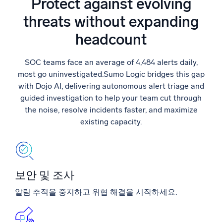
Protect against evolving
신뢰할 수 있고 인증된
threats without expanding
headcount
SOC teams face an average of 4,484 alerts daily,
most go uninvestigated.Sumo Logic bridges this gap
with Dojo AI, delivering autonomous alert triage and
guided investigation to help your team cut through
the noise, resolve incidents faster, and maximize
existing capacity.
보안 및 조사
알림 추적을 중지하고 위협 해결을 시작하세요.