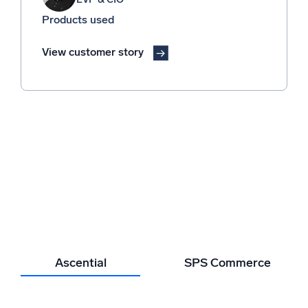
수 있습니다.
investigations were significantly more
Nick Kemske
SOC 및 인시던트 대응 매니저
Products used
time-consuming. Without clear visibility
Rajay Rai
CIO
20 → 1
into patterns, drawing accurate
View customer story
insights and conclusions was a
20개의 개별 대시보드를 단일 화면 뷰로 통합
Products used
challenge.
Mariya Harseva
View customer story
Director of Platform and Security
80%
Decrease in MTTR and MTTD
Products used
SIEM
View customer story
Ascential
SPS Commerce