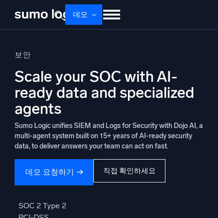
Skip
데모
to
content
제품
솔루션
가격
문서
배우기
보안
회사 소개
로그인
Free trial
무료 체험
Scale your SOC with AI-
ready data and specialized
Dojo AI
새로움
멀티에이전트 AI 플랫폼
agents
Sumo Logic unifies SIEM and Logs for Security with Dojo AI, a
multi-agent system built on 15+ years of AI-ready security
data, to deliver answers your team can act on fast.
플랫폼
모니터링, 문제 해결, 자동화 및 방어
직접 확인하세요
데모 요청하기
AI/ML 기반
SOC 2 Type 2
PCI-DSS
독자 알고리즘, 머신러닝 및 생성형 AI