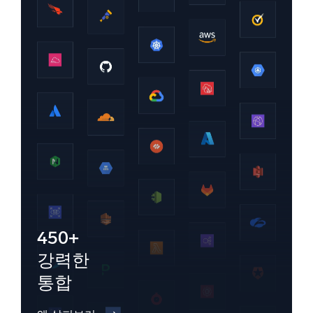
450+
강력한
통합