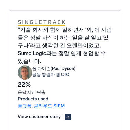
“기술 회사와 함께 일하면서 ‘와, 이 사람
“Sumo Logic은 중대한 탐지 결과를 식
“Sumo Logic은 알림의 내용을 파악하
“특히 Sumo Logic의 강력한 쿼리 기능
“문제를 해결하려고 할 때 로그가 핵심
들은 정말 자신이 하는 일을 잘 알고 있
별하고, 조사 및 대응까지의 명확한 경
고 해당 알림이 중요한지 판단할 수 있
은 경쟁력 있는 차별화 요소로 작용하
적입니다. 따라서 로그에 대한 가시성을
구나’라고 생각한 건 오랜만이었고,
로를 제시해 보안 효과를 가속화하도록
도록 선제적으로 지원합니다. 또한 경우
며, 유사한 오류를 식별하거나 문제가
확보한 후 문제를 신속하게 파악하고 해
Sumo Logic과는 정말 쉽게 협업할 수
돕습니다. 이 모든 것을 통합되고 간소
에 따라 알림을 자동으로 처리합니다.
자주 발생하는 소프트웨어 버전을 찾아
결하여 평균 해결 시간을 단축해야 합니
있습니다.
화된 클라우드 SIEM 플랫폼에서 제공
내는 등 유용한 인사이트를 제공합니다.
다.
Ryan Breed
수석 보안 엔지니어
합니다.
김영집
폴 다이슨(Paul Dyson)
Omar Koncobo
EVP, AI 팀장
공동 창립자 겸 CTO
전자 상거래/디지털 및 마케팅 시스템 담
10,000개
Alvin Lim
당 IT 이사
35TB
정보 보안 책임자
22%
클라우드 모니터링 및 보호
일일 평균 로그 수집량
Products used
90% 감소
응답 시간 단축
Products used
인프라 모니터링
,
위협 탐지, 조사 및 대응
Products used
경보 조사 시간 90% 단축
애플리케이션 신뢰성
플랫폼
,
클라우드 SIEM
Products used
View customer story
View customer story
View customer story
View customer story