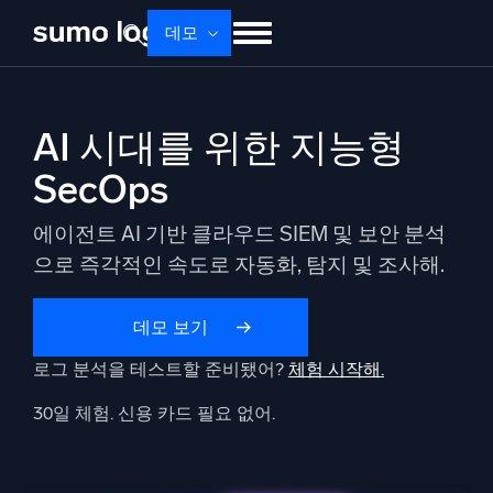
Skip
데모
to
content
제품
솔루션
가격
문서
배우기
AI 시대를 위한 지능형
회사 소개
로그인
Free trial
무료 체험
SecOps
Dojo AI
새로움
에이전트 AI 기반 클라우드 SIEM 및 보안 분석
멀티에이전트 AI 플랫폼
으로 즉각적인 속도로 자동화, 탐지 및 조사해.
데모 보기
플랫폼
모니터링, 문제 해결, 자동화 및 방어
로그 분석을 테스트할 준비됐어?
체험 시작해.
30일 체험. 신용 카드 필요 없어.
AI/ML 기반
독자 알고리즘, 머신러닝 및 생성형 AI