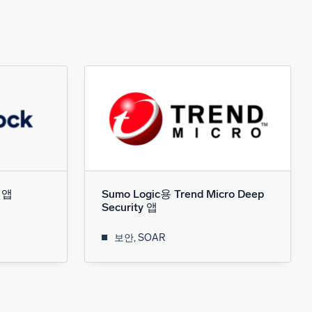
k 앱
Sumo Logic용 Trend Micro Deep
Security 앱
보안, SOAR