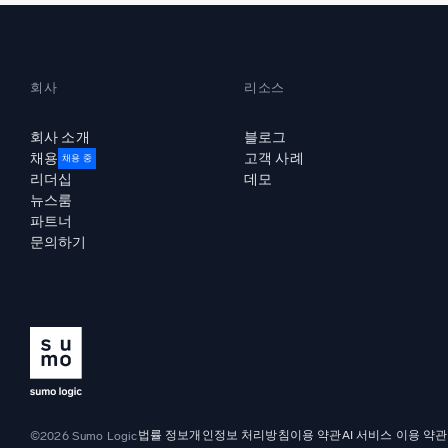
회사
리소스
회사 소개
블로그
채용
고객 사례
채용 중
리더십
데모
뉴스룸
파트너
문의하기
법률 정보
개인정보 처리방침
이용 약관
AI 서비스 이용 약관
©2026 Sumo Logic