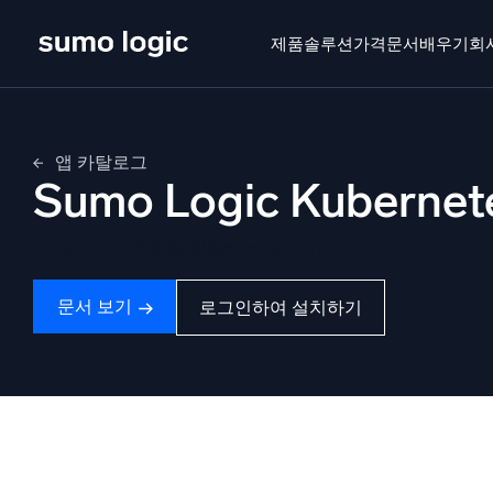
Skip
to
제품
솔루션
가격
문서
배우기
회
content
제품
솔루션
가격
문서
배우기
회사 소
앱 카탈로그
Sumo Logic Kubernet
Doj
멀티
Kubernetes 계층을 활용하는 직관적인 대시보드
플랫폼
지능형
모니터링, 문제 해결, 자동화 및 방어
문서 보기
로그인하여 설치하기
SI
위협
보
AI/ML 기반
강력
독자 알고리즘, 머신러닝 및 생성형 AI