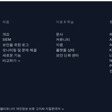
제품
지원 & 학습
개요
문서
A
SIEM
커뮤니티
A
보안을 위한 로그
지원
A
모니터링 및 문제 해결
플랫폼 상태
K
새로운 기능
보안 신뢰 센터
L
비교하기
N
P
캘리포니아 개인정보 보호 고지
AI 지침
한국어