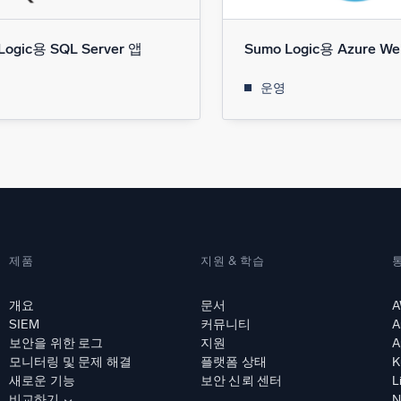
Logic용 SQL Server 앱
Sumo Logic용 Azure We
운영
제품
지원 & 학습
개요
문서
A
SIEM
커뮤니티
A
보안을 위한 로그
지원
A
모니터링 및 문제 해결
플랫폼 상태
K
새로운 기능
보안 신뢰 센터
L
비교하기
N