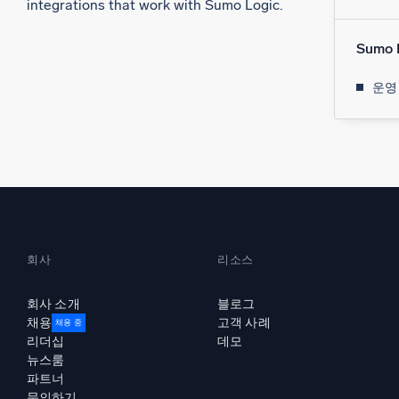
integrations that work with Sumo Logic.
Sumo 
운영
회사
리소스
회사 소개
블로그
채용
고객 사례
채용 중
리더십
데모
뉴스룸
파트너
문의하기