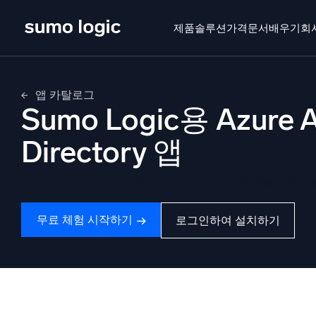
Skip
to
제품
솔루션
가격
문서
배우기
회
content
제품
솔루션
가격
문서
배우기
회사 소
앱 카탈로그
Sumo Logic용 Azure A
Doj
멀티
Directory 앱
플랫폼
지능형
Azure Active Directory에서 감사 및 로그인 로그를 간편
모니터링, 문제 해결, 자동화 및 방어
SI
무료 체험 시작하기
로그인하여 설치하기
위협
보
AI/ML 기반
강력
독자 알고리즘, 머신러닝 및 생성형 AI