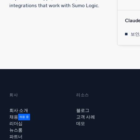
integrations that work with Sumo Logic.
Claud
보안,
회사
리소스
회사 소개
블로그
채용
고객 사례
채용 중
리더십
데모
뉴스룸
파트너