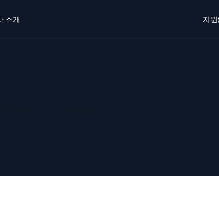
사 소개
지원
개
로그인
Free trial
무료 체험
o AI
새로움
에이전트 AI 플랫폼
경험에 대한 즉각적 인사이트 확보
 보안 운영
동적 가시성
EM
모니터링 및
을 더 빠르게 발견하고 더 똑똑하게 대응
포괄적인 가시성
안을 위한 로그
한 로그 가시성으로 클라우드 보안 강화