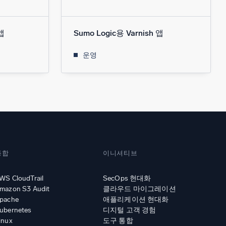
앱
Sumo Logic용 Varnish 앱
운영
통합
이니셔티브
WS CloudTrail
SecOps 현대화
mazon S3 Audit
클라우드 마이그레이션
pache
애플리케이션 현대화
ubernetes
디지털 고객 경험
inux
도구 통합