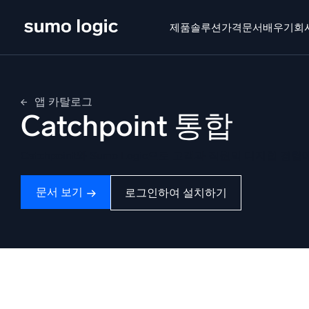
Skip
to
제품
솔루션
가격
문서
배우기
회
content
제품
솔루션
가격
문서
배우기
회사 소
앱 카탈로그
Catchpoint 통합
Doj
멀티
Catchpoint와 Sumo Logic으로 고객과 직원의 디지털 
플랫폼
지능형
모니터링, 문제 해결, 자동화 및 방어
문서 보기
로그인하여 설치하기
SI
위협
보
AI/ML 기반
강력
독자 알고리즘, 머신러닝 및 생성형 AI