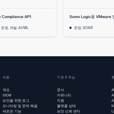
e Compliance API
Sumo Logic용 VMware 
 운영, 개발, AI/ML
운영, SOAR
제품
지원 & 학습
개요
문서
A
SIEM
커뮤니티
A
보안을 위한 로그
지원
A
모니터링 및 문제 해결
플랫폼 상태
K
새로운 기능
보안 신뢰 센터
L