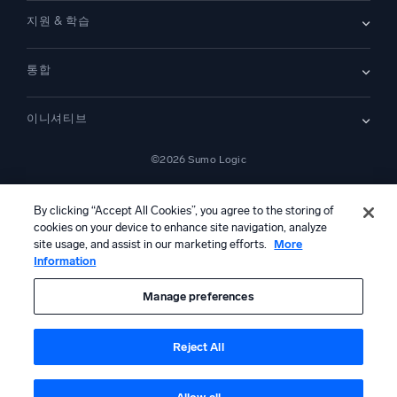
문의하기
개요
지원 & 학습
SIEM
보안을 위한 로그
문서
모니터링 및 문제 해결
통합
커뮤니티
새로운 기능
지원
비교하기
AWS CloudTrail
플랫폼 상태
이니셔티브
Amazon S3 Audit
보안 신뢰 센터
Apache
SecOps 현대화
©2026 Sumo Logic
Kubernetes
클라우드 마이그레이션
Linux
—
애플리케이션 현대화
NGINX
법률 정보
개인정보 처리방침
이용 약관
AI 서비스 이용 약관
캘리포니아 개인정보 보호 고지
AI 지침
한국어
디지털 고객 경험
By clicking “Accept All Cookies”, you agree to the storing of
PCI 규정 준수
cookies on your device to enhance site navigation, analyze
도구 통합
전체 보기
site usage, and assist in our marketing efforts.
More
Information
본 콘텐츠는 생성형 인공지능 시스템에 의해 번역되었을 수 있으며 정보
제공 목적으로만 제공됩니다. 부정확성, 오류 또는 편향이 포함될 수 있으
므로, 이에 의존하여 어떠한 조치를 취하기 전에 반드시 독립적인 인간의
Manage preferences
검토 및 검증을 거쳐야 합니다.
Reject All