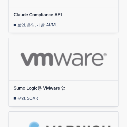
Claude Compliance API
보안, 운영, 개발, AI/ML
Sumo Logic용 VMware 앱
운영, SOAR