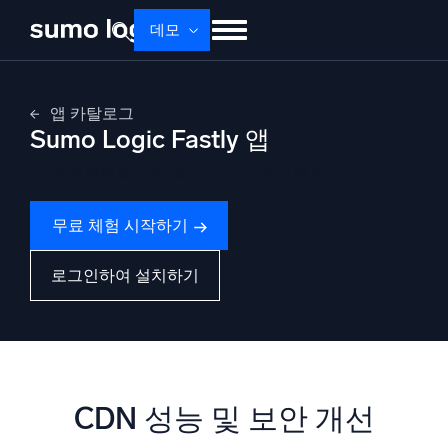
Skip
데모
to
content
제품
솔루션
가격
문서
배우기
앱 카탈로그
Sumo Logic Fastly 앱
회사 소개
로그인
Free trial
무료 체험
CDN 최적화를 통한 앱 성능과 가용성의 향상
Dojo AI
새로움
멀티에이전트 AI 플랫폼
무료 체험 시작하기
로그인하여 설치하기
플랫폼
모니터링, 문제 해결, 자동화 및 방어
CDN 성능 및 보안 개선
AI/ML 기반
독자 알고리즘, 머신러닝 및 생성형 AI