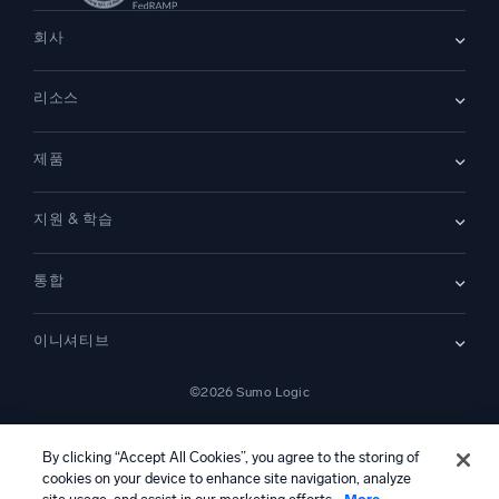
회사
회사 소개
리소스
채용
채용 중
리더십
블로그
뉴스룸
제품
고객 사례
파트너
데모
문의하기
개요
지원 & 학습
SIEM
보안을 위한 로그
문서
모니터링 및 문제 해결
통합
커뮤니티
새로운 기능
지원
비교하기
AWS CloudTrail
플랫폼 상태
이니셔티브
Amazon S3 Audit
보안 신뢰 센터
Apache
SecOps 현대화
©2026 Sumo Logic
Kubernetes
클라우드 마이그레이션
Linux
—
애플리케이션 현대화
NGINX
법률 정보
개인정보 처리방침
이용 약관
AI 서비스 이용 약관
캘리포니아 개인정보 보호 고지
AI 지침
한국어
디지털 고객 경험
By clicking “Accept All Cookies”, you agree to the storing of
PCI 규정 준수
도구 통합
cookies on your device to enhance site navigation, analyze
전체 보기