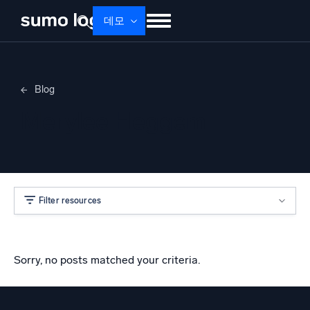
데모
제품
솔루션
가격
문서
배우기
Blog
회사 소개
로그인
Free trial
무료 체험
Merylee Heggem
Dojo AI
새로움
멀티에이전트 AI 플랫폼
Filter resources
플랫폼
모니터링, 문제 해결, 자동화 및 방어
Sorry, no posts matched your criteria.
AI/ML 기반
독자 알고리즘, 머신러닝 및 생성형 AI