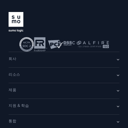
지능형 보안 운영
SIEM
위협을 더 빠르게 발견하고 더 똑똑하게 대응
보안을 위한 로그
강력한 로그 가시성으로 클라우드 보안 강화
회사
동적 가시성
회사 소개
리소스
채용
채용 중
모니터링 및 문제 해결
리더십
포괄적인 가시성으로 탐지 및 해결
블로그
뉴스룸
제품
고객 사례
파트너
데모
문의하기
개요
강력한 통합
지원 & 학습
SIEM
보안을 위한 로그
문서
모니터링 및 문제 해결
통합
커뮤니티
새로운 기능