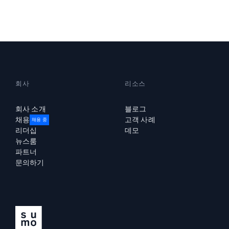
강력한
회사
리소스
회사 소개
블로그
채용
고객 사례
채용 중
리더십
데모
뉴스룸
파트너
문의하기