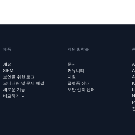
 통합
신뢰할 수 있고 인
제품
지원 & 학습
개요
문서
A
SIEM
커뮤니티
A
보안을 위한 로그
지원
A
모니터링 및 문제 해결
플랫폼 상태
K
새로운 기능
보안 신뢰 센터
L
비교하기
N
P