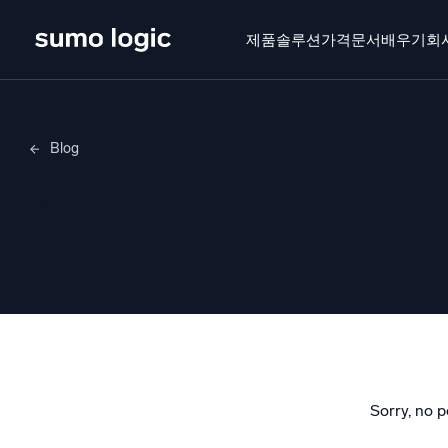
제품
솔루션
가격
문서
배우기
회
제품
솔루션
가격
문서
배우기
회사 소
Blog
Doj
Merylee H
멀티
플랫폼
지능형
모니터링, 문제 해결, 자동화 및 방어
SI
위협
보
AI/ML 기반
강력
독자 알고리즘, 머신러닝 및 생성형 AI
Sorry, no p