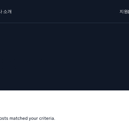
사 소개
지원
개
로그인
Free trial
무료 체험
o AI
새로움
eggem
에이전트 AI 플랫폼
 보안 운영
동적 가시성
EM
모니터링 및
을 더 빠르게 발견하고 더 똑똑하게 대응
포괄적인 가시성
안을 위한 로그
한 로그 가시성으로 클라우드 보안 강화
osts matched your criteria.