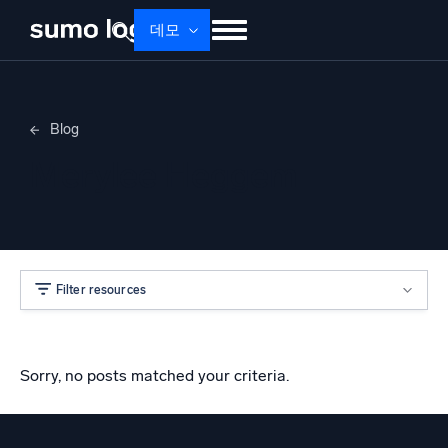
데모
제품
솔루션
가격
문서
배우기
Blog
회사 소개
로그인
Free trial
무료 체험
Merylee Heggem
Dojo AI
새로움
멀티에이전트 AI 플랫폼
Filter resources
플랫폼
모니터링, 문제 해결, 자동화 및 방어
Sorry, no posts matched your criteria.
AI/ML 기반
독자 알고리즘, 머신러닝 및 생성형 AI