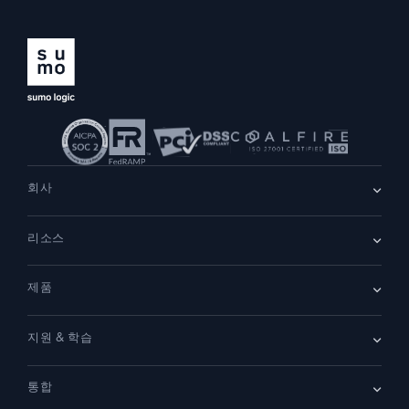
지능형 보안 운영
SIEM
위협을 더 빠르게 발견하고 더 똑똑하게 대응
보안을 위한 로그
강력한 로그 가시성으로 클라우드 보안 강화
회사
동적 가시성
회사 소개
리소스
채용
채용 중
모니터링 및 문제 해결
리더십
포괄적인 가시성으로 탐지 및 해결
블로그
뉴스룸
제품
고객 사례
파트너
데모
문의하기
개요
강력한 통합
지원 & 학습
SIEM
보안을 위한 로그
문서
모니터링 및 문제 해결
통합
커뮤니티
새로운 기능