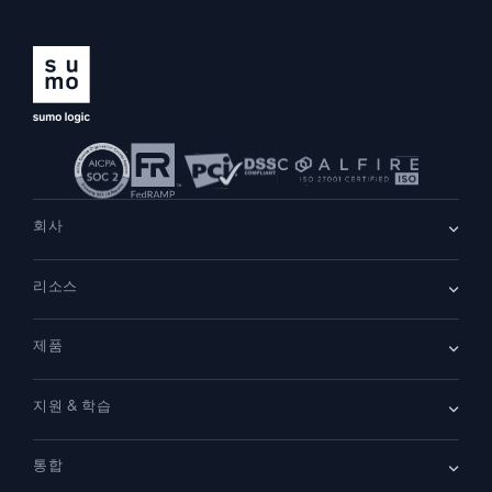
지능형 보안 운영
SIEM
위협을 더 빠르게 발견하고 더 똑똑하게 대응
보안을 위한 로그
강력한 로그 가시성으로 클라우드 보안 강화
회사
동적 가시성
회사 소개
리소스
채용
채용 중
모니터링 및 문제 해결
리더십
포괄적인 가시성으로 탐지 및 해결
블로그
뉴스룸
제품
고객 사례
파트너
데모
문의하기
개요
강력한 통합
지원 & 학습
SIEM
보안을 위한 로그
문서
모니터링 및 문제 해결
통합
커뮤니티
새로운 기능