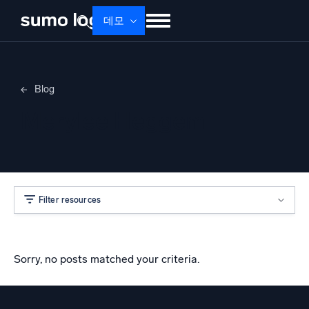
데모
제품
솔루션
가격
문서
배우기
Blog
회사 소개
로그인
Free trial
무료 체험
Merylee Heggem
Dojo AI
새로움
멀티에이전트 AI 플랫폼
Filter resources
플랫폼
모니터링, 문제 해결, 자동화 및 방어
Sorry, no posts matched your criteria.
AI/ML 기반
독자 알고리즘, 머신러닝 및 생성형 AI