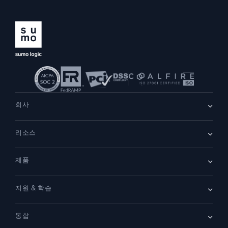
지능형 보안 운영
SIEM
위협을 더 빠르게 발견하고 더 똑똑하게 대응
보안을 위한 로그
강력한 로그 가시성으로 클라우드 보안 강화
회사
동적 가시성
회사 소개
리소스
채용
채용 중
모니터링 및 문제 해결
리더십
포괄적인 가시성으로 탐지 및 해결
블로그
뉴스룸
제품
고객 사례
파트너
데모
문의하기
개요
강력한 통합
지원 & 학습
SIEM
보안을 위한 로그
문서
모니터링 및 문제 해결
통합
커뮤니티
새로운 기능