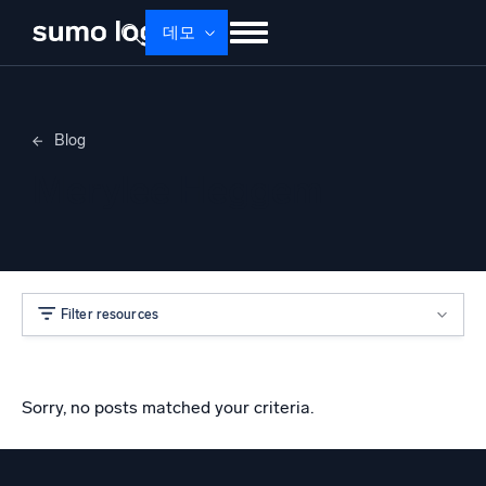
데모
제품
솔루션
가격
문서
배우기
Blog
회사 소개
로그인
Free trial
무료 체험
Merylee Heggem
Dojo AI
새로움
멀티에이전트 AI 플랫폼
Filter resources
플랫폼
모니터링, 문제 해결, 자동화 및 방어
Sorry, no posts matched your criteria.
AI/ML 기반
독자 알고리즘, 머신러닝 및 생성형 AI