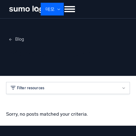
데모
제품
솔루션
가격
문서
배우기
Blog
회사 소개
로그인
Free trial
무료 체험
Merylee Heggem
Dojo AI
새로움
멀티에이전트 AI 플랫폼
Filter resources
플랫폼
모니터링, 문제 해결, 자동화 및 방어
Sorry, no posts matched your criteria.
AI/ML 기반
독자 알고리즘, 머신러닝 및 생성형 AI