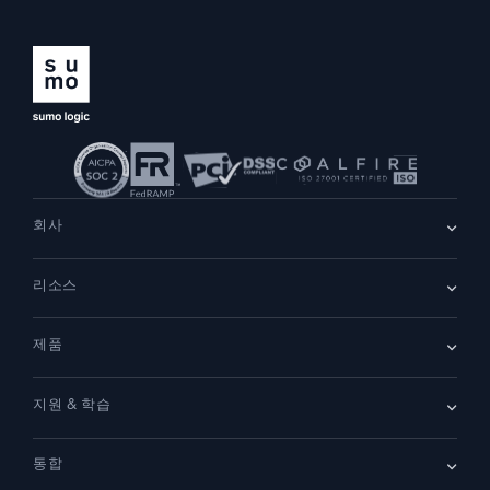
지능형 보안 운영
SIEM
위협을 더 빠르게 발견하고 더 똑똑하게 대응
보안을 위한 로그
강력한 로그 가시성으로 클라우드 보안 강화
회사
동적 가시성
회사 소개
리소스
채용
채용 중
모니터링 및 문제 해결
리더십
포괄적인 가시성으로 탐지 및 해결
블로그
뉴스룸
제품
고객 사례
파트너
데모
문의하기
개요
강력한 통합
지원 & 학습
SIEM
보안을 위한 로그
문서
모니터링 및 문제 해결
통합
커뮤니티
새로운 기능