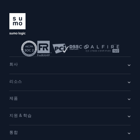
지능형 보안 운영
SIEM
위협을 더 빠르게 발견하고 더 똑똑하게 대응
보안을 위한 로그
강력한 로그 가시성으로 클라우드 보안 강화
회사
동적 가시성
회사 소개
리소스
채용
채용 중
모니터링 및 문제 해결
리더십
포괄적인 가시성으로 탐지 및 해결
블로그
뉴스룸
제품
고객 사례
파트너
데모
문의하기
개요
강력한 통합
지원 & 학습
SIEM
보안을 위한 로그
문서
모니터링 및 문제 해결
통합
커뮤니티
새로운 기능