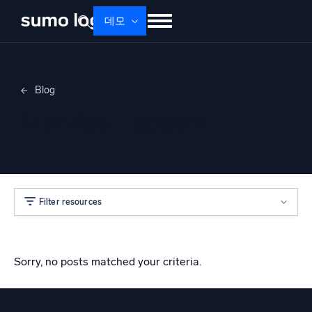
데모
제품
솔루션
가격
문서
배우기
Blog
회사 소개
로그인
Free trial
무료 체험
Merylee Heggem
Dojo AI
새로움
멀티에이전트 AI 플랫폼
Filter resources
플랫폼
모니터링, 문제 해결, 자동화 및 방어
Sorry, no posts matched your criteria.
AI/ML 기반
독자 알고리즘, 머신러닝 및 생성형 AI