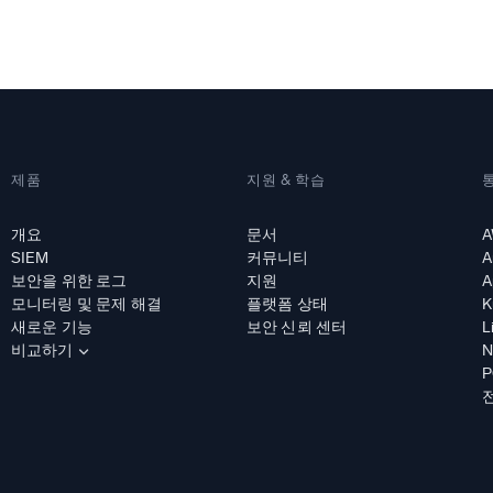
 통합
신뢰할 수 있고 인
제품
지원 & 학습
개요
문서
A
SIEM
커뮤니티
A
보안을 위한 로그
지원
A
모니터링 및 문제 해결
플랫폼 상태
K
새로운 기능
보안 신뢰 센터
L
비교하기
N
P