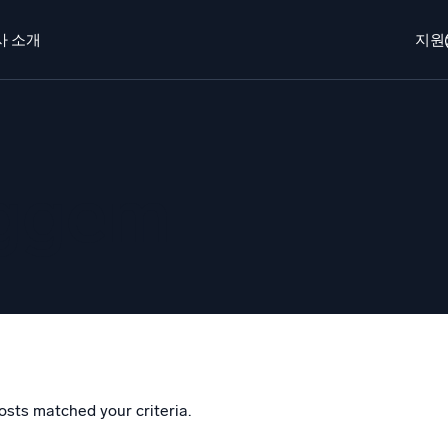
사 소개
지원
개
로그인
Free trial
무료 체험
o AI
새로움
eggem
에이전트 AI 플랫폼
 보안 운영
동적 가시성
EM
모니터링 및
을 더 빠르게 발견하고 더 똑똑하게 대응
포괄적인 가시성
안을 위한 로그
한 로그 가시성으로 클라우드 보안 강화
osts matched your criteria.