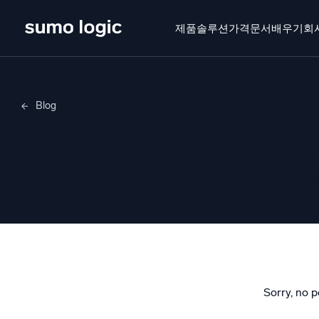
제품
솔루션
가격
문서
배우기
회
제품
솔루션
가격
문서
배우기
회사 소
Blog
Doj
Merylee H
멀티
플랫폼
지능형
모니터링, 문제 해결, 자동화 및 방어
SI
위협
보
AI/ML 기반
강력
독자 알고리즘, 머신러닝 및 생성형 AI
Sorry, no p