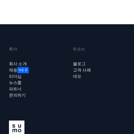
강력한
회사
리소스
회사 소개
블로그
채용
고객 사례
채용 중
리더십
데모
뉴스룸
파트너
문의하기