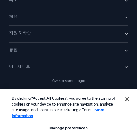
채용
채용 중
리더십
블로그
뉴스룸
제품
고객 사례
파트너
데모
문의하기
개요
지원 & 학습
SIEM
보안을 위한 로그
문서
모니터링 및 문제 해결
통합
커뮤니티
새로운 기능
지원
비교하기
AWS CloudTrail
플랫폼 상태
이니셔티브
Amazon S3 Audit
보안 신뢰 센터
Apache
SecOps 현대화
©2026 Sumo Logic
Kubernetes
클라우드 마이그레이션
Linux
Security
애플리케이션 현대화
NGINX
법률 정보
개인정보 처리방침
이용 약관
AI 서비스 이용 약관
캘리포니아 개인정보 보호 고지
AI 지침
한국어
디지털 고객 경험
By clicking “Accept All Cookies”, you agree to the storing of
PCI 규정 준수
cookies on your device to enhance site navigation, analyze
도구 통합
전체 보기
site usage, and assist in our marketing efforts.
More
Information
본 콘텐츠는 생성형 인공지능 시스템에 의해 번역되었을 수 있으며 정보
제공 목적으로만 제공됩니다. 부정확성, 오류 또는 편향이 포함될 수 있으
므로, 이에 의존하여 어떠한 조치를 취하기 전에 반드시 독립적인 인간의
Manage preferences
검토 및 검증을 거쳐야 합니다.