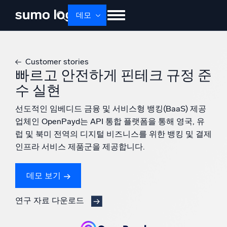
데모
제품
솔루션
가격
문서
배우기
Customer stories
회사 소개
로그인
Free trial
무료 체험
빠르고 안전하게 핀테크 규정 준
수 실현
Dojo AI
새로움
멀티에이전트 AI 플랫폼
선도적인 임베디드 금융 및 서비스형 뱅킹(BaaS) 제공
업체인 OpenPayd는 API 통합 플랫폼을 통해 영국, 유
럽 및 북미 전역의 디지털 비즈니스를 위한 뱅킹 및 결제
인프라 서비스 제품군을 제공합니다.
플랫폼
모니터링, 문제 해결, 자동화 및 방어
데모 보기
연구 자료 다운로드
AI/ML 기반
독자 알고리즘, 머신러닝 및 생성형 AI