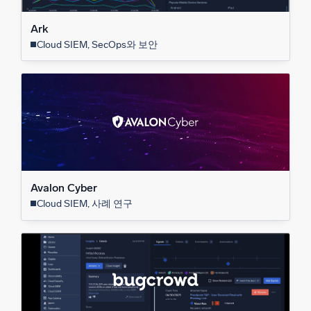
Ark
Cloud SIEM, SecOps와 보안
Avalon Cyber
Cloud SIEM, 사례 연구