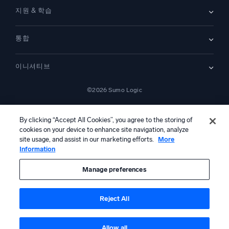
문의하기
개요
지원 & 학습
SIEM
보안을 위한 로그
문서
모니터링 및 문제 해결
통합
커뮤니티
새로운 기능
지원
비교하기
AWS CloudTrail
플랫폼 상태
이니셔티브
Amazon S3 Audit
보안 신뢰 센터
Apache
SecOps 현대화
©2026 Sumo Logic
Kubernetes
클라우드 마이그레이션
Linux
—
애플리케이션 현대화
NGINX
법률 정보
개인정보 처리방침
이용 약관
AI 서비스 이용 약관
캘리포니아 개인정보 보호 고지
AI 지침
한국어
디지털 고객 경험
By clicking “Accept All Cookies”, you agree to the storing of
PCI 규정 준수
도구 통합
cookies on your device to enhance site navigation, analyze
전체 보기
site usage, and assist in our marketing efforts.
More
Information
본 콘텐츠는 생성형 인공지능 시스템에 의해 번역되었을 수 있으며 정보
제공 목적으로만 제공됩니다. 부정확성, 오류 또는 편향이 포함될 수 있으
므로, 이에 의존하여 어떠한 조치를 취하기 전에 반드시 독립적인 인간의
Manage preferences
검토 및 검증을 거쳐야 합니다.
Reject All
Allow all