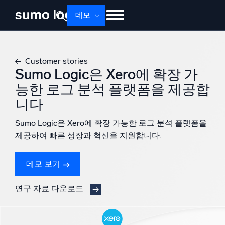
데모
제품
솔루션
가격
문서
배우기
Customer stories
회사 소개
로그인
Free trial
무료 체험
Sumo Logic은 Xero에 확장 가
능한 로그 분석 플랫폼을 제공합
Dojo AI
새로움
니다
멀티에이전트 AI 플랫폼
Sumo Logic은 Xero에 확장 가능한 로그 분석 플랫폼을
제공하여 빠른 성장과 혁신을 지원합니다.
플랫폼
데모 보기
모니터링, 문제 해결, 자동화 및 방어
연구 자료 다운로드
AI/ML 기반
독자 알고리즘, 머신러닝 및 생성형 AI