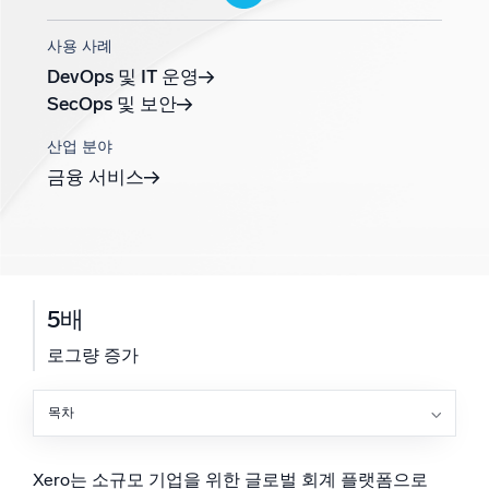
지능형 보안 운영
사용 사례
DevOps 및 IT 운영
SIEM
SecOps 및 보안
위협을 더 빠르게 발견하고 더 똑똑하게 대응
산업 분야
보안을 위한 로그
금융 서비스
강력한 로그 가시성으로 클라우드 보안 강화
동적 가시성
모니터링 및 문제 해결
5배
포괄적인 가시성으로 탐지 및 해결
로그량 증가
강력한 통합
목차
과제
솔루션
Xero는 소규모 기업을 위한 글로벌 회계 플랫폼으로
결과