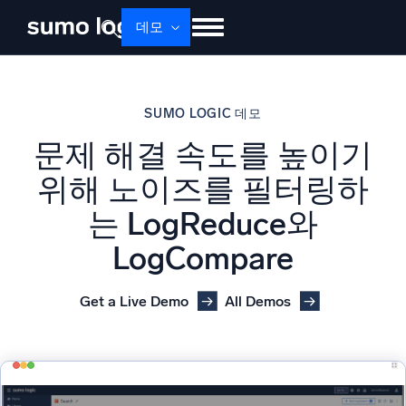
데모
제품
솔루션
가격
문서
배우기
SUMO LOGIC 데모
회사 소개
로그인
Free trial
무료 체험
문제 해결 속도를 높이기
Dojo AI
새로움
위해 노이즈를 필터링하
멀티에이전트 AI 플랫폼
는 LogReduce와
LogCompare
플랫폼
모니터링, 문제 해결, 자동화 및 방어
Get a Live Demo
All Demos
AI/ML 기반
독자 알고리즘, 머신러닝 및 생성형 AI