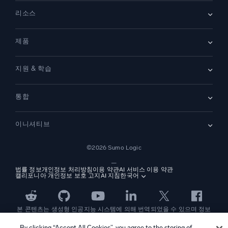
회사 소개
리소스
채용
채용 중
리더십
블로그
뉴스룸
제품
고객 사례
파트너
데모
문의하기
개요
지원 & 학습
SIEM
보안을 위한 로그
문서
모니터링 및 문제 해결
통합
커뮤니티
새로운 기능
지원
비교하기
AWS CloudTrail
플랫폼 상태
이니셔티브
Amazon S3 Audit
보안 신뢰 센터
Apache
SecOps 현대화
©2026 Sumo Logic
Kubernetes
클라우드 마이그레이션
Linux
—
애플리케이션 현대화
NGINX
법률 정보
개인정보 처리방침
이용 약관
AI 서비스 이용 약관
캘리포니아 개인정보 보호 고지
AI 지침
한국어
디지털 고객 경험
PCI 규정 준수
도구 통합
전체 보기
본 콘텐츠는 생성형 인공지능 시스템에 의해 번역되었을 수 있으며 정보
제공 목적으로만 제공됩니다. 부정확성, 오류 또는 편향이 포함될 수 있으
므로, 이에 의존하여 어떠한 조치를 취하기 전에 반드시 독립적인 인간의
By clicking “Accept All Cookies”, you agree to the storing of