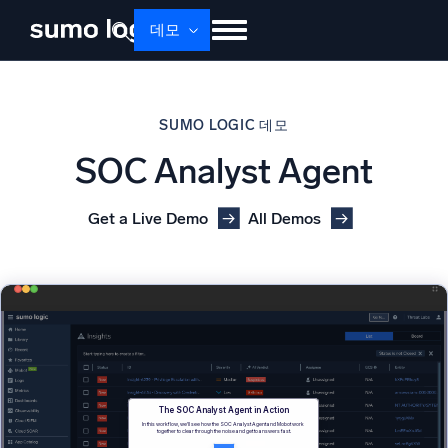
데모
제품
솔루션
가격
문서
배우기
SUMO LOGIC 데모
회사 소개
로그인
Free trial
무료 체험
SOC Analyst Agent
Dojo AI
새로움
멀티에이전트 AI 플랫폼
Get a Live Demo
All Demos
플랫폼
모니터링, 문제 해결, 자동화 및 방어
AI/ML 기반
독자 알고리즘, 머신러닝 및 생성형 AI