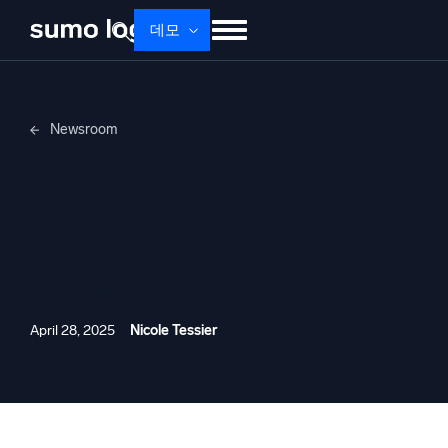
데모
제품
솔루션
가격
문서
배우기
Newsroom
회사 소개
로그인
Free trial
무료 체험
Channel Futures | RSAC:
Dojo AI
새로움
Fortinet의 최신 위협 보
멀티에이전트 AI 플랫폼
고서, Google Cloud-
Mandiant 등
플랫폼
모니터링, 문제 해결, 자동화 및 방어
April 28, 2025
Nicole Tessier
AI/ML 기반
독자 알고리즘, 머신러닝 및 생성형 AI