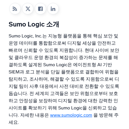
지능형 보안 운영
Sumo Logic 소개
SIEM
위협을 더 빠르게 발견하고 더 똑똑하게 대응
Sumo Logic, Inc.는 지능형 플랫폼을 통해 핵심 보안 및
운영 데이터를 통합함으로써 디지털 세상을 안전하고
보안을 위한 로그
빠르며 신뢰할 수 있도록 지원합니다. 현대 사이버 보안
강력한 로그 가시성으로 클라우드 보안 강화
및 클라우드 운영 환경의 복잡성이 증가하는 문제를 해
결하도록 설계된 Sumo Logic은 에이전트형 AI 기반
동적 가시성
SIEM과 로그 분석을 단일 플랫폼으로 결합하여 위협을
모니터링 및 문제 해결
탐지하고, 조사하며, 해결할 수 있도록 지원함으로써 디
포괄적인 가시성으로 탐지 및 해결
지털 팀이 사후 대응에서 사전 대비로 전환할 수 있도록
돕습니다. 전 세계의 고객들은 보안 위협으로부터 보호
하고 안정성을 보장하며 디지털 환경에 대한 강력한 인
강력한 통합
사이트를 확보하기 위해 Sumo Logic을 신뢰하고 있습
니다. 자세한 내용은
www.sumologic.com
을 방문해 주
세요.