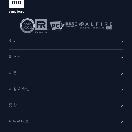
회사
회사 소개
리소스
채용
채용 중
리더십
블로그
뉴스룸
제품
고객 사례
파트너
데모
문의하기
개요
지원 & 학습
SIEM
보안을 위한 로그
문서
모니터링 및 문제 해결
통합
커뮤니티
새로운 기능
지원
비교하기
AWS CloudTrail
플랫폼 상태
이니셔티브
Amazon S3 Audit
보안 신뢰 센터
Apache