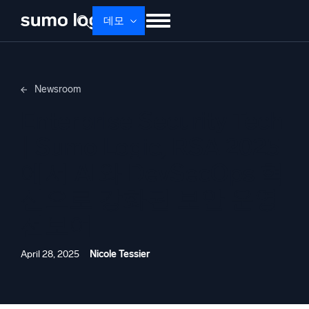
데모
제품
솔루션
가격
문서
배우기
Newsroom
회사 소개
로그인
Free trial
무료 체험
Enterprise Security Tech
Dojo AI
새로움
| Sumo Logic, RSA 2025
멀티에이전트 AI 플랫폼
에서 AI와 DevSecOps 혁
신으로 강화된 보안 운영
플랫폼
선보여
모니터링, 문제 해결, 자동화 및 방어
April 28, 2025
Nicole Tessier
AI/ML 기반
독자 알고리즘, 머신러닝 및 생성형 AI