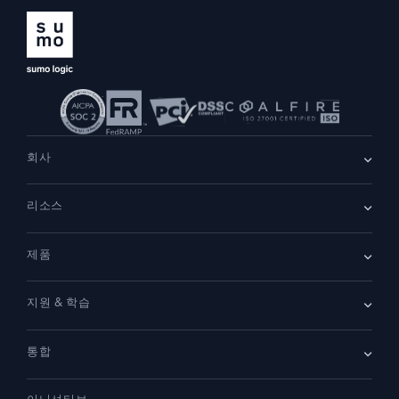
회사
회사 소개
리소스
채용
채용 중
리더십
블로그
뉴스룸
제품
고객 사례
파트너
데모
문의하기
개요
지원 & 학습
SIEM
보안을 위한 로그
문서
모니터링 및 문제 해결
통합
커뮤니티
새로운 기능
지원
비교하기
AWS CloudTrail
플랫폼 상태