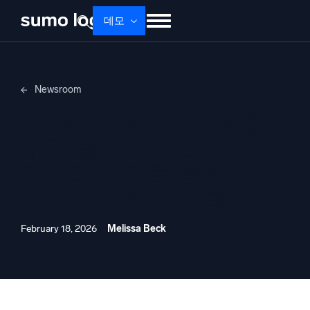
데모
제품
솔루션
가격
문서
배우기
Newsroom
회사 소개
로그인
Free trial
무료 체험
Sumo Logic, AWS 유럽
Dojo AI
새로움
주권 클라우드 및 스위스
멀티에이전트 AI 플랫폼
데이터 센터를 통해
EMEA 지역 입지 확장
플랫폼
모니터링, 문제 해결, 자동화 및 방어
February 18, 2026
Melissa Beck
AI/ML 기반
독자 알고리즘, 머신러닝 및 생성형 AI