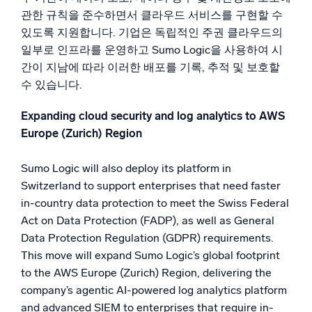
관한 규칙을 준수하면서 클라우드 서비스를 구현할 수
있도록 지원합니다. 기업은 독립적인 주권 클라우드의
일부로 인프라를 운영하고 Sumo Logic을 사용하여 시
간이 지남에 따라 이러한 배포를 기록, 추적 및 보호할
수 있습니다.
Expanding cloud security and log analytics to AWS
Europe (Zurich) Region
Sumo Logic will also deploy its platform in
Switzerland to support enterprises that need faster
in-country data protection to meet the Swiss Federal
Act on Data Protection (FADP), as well as General
Data Protection Regulation (GDPR) requirements.
This move will expand Sumo Logic’s global footprint
to the AWS Europe (Zurich) Region, delivering the
company’s agentic AI-powered log analytics platform
and advanced SIEM to enterprises that require in-