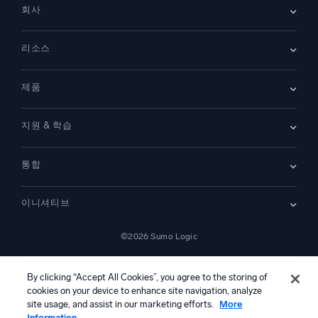
회사
회사 소개
리소스
채용
채용 중
리더십
블로그
뉴스룸
제품
고객 사례
파트너
데모
문의하기
개요
지원 & 학습
SIEM
보안을 위한 로그
문서
모니터링 및 문제 해결
통합
커뮤니티
새로운 기능
지원
비교하기
AWS CloudTrail
플랫폼 상태
이니셔티브
Amazon S3 Audit
보안 신뢰 센터
Apache
SecOps 현대화
©2026 Sumo Logic
Kubernetes
클라우드 마이그레이션
Linux
—
애플리케이션 현대화
NGINX
법률 정보
개인정보 처리방침
이용 약관
AI 서비스 이용 약관
캘리포니아 개인정보 보호 고지
AI 지침
한국어
디지털 고객 경험
By clicking “Accept All Cookies”, you agree to the storing of
PCI 규정 준수
cookies on your device to enhance site navigation, analyze
도구 통합
전체 보기
site usage, and assist in our marketing efforts.
More
Information