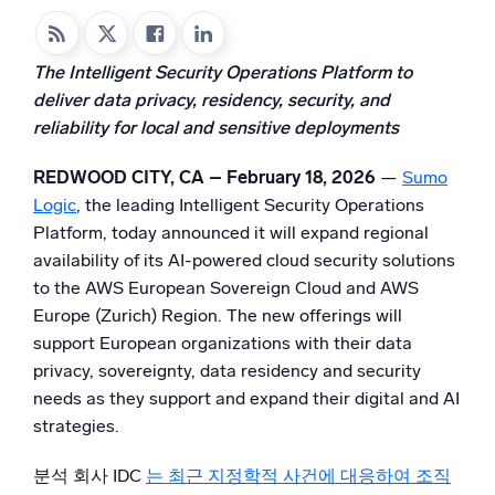
지능형 보안 운영
The Intelligent Security Operations Platform to
SIEM
deliver data privacy, residency, security, and
위협을 더 빠르게 발견하고 더 똑똑하게 대응
reliability for local and sensitive deployments
보안을 위한 로그
REDWOOD CITY, CA – February 18, 2026
—
Sumo
강력한 로그 가시성으로 클라우드 보안 강화
Logic
, the leading Intelligent Security Operations
Platform, today announced it will expand regional
동적 가시성
availability of its AI-powered cloud security solutions
to the AWS European Sovereign Cloud and AWS
모니터링 및 문제 해결
Europe (Zurich) Region. The new offerings will
포괄적인 가시성으로 탐지 및 해결
support European organizations with their data
privacy, sovereignty, data residency and security
강력한 통합
needs as they support and expand their digital and AI
strategies.
분석 회사 IDC
는 최근 지정학적 사건에 대응하여 조직