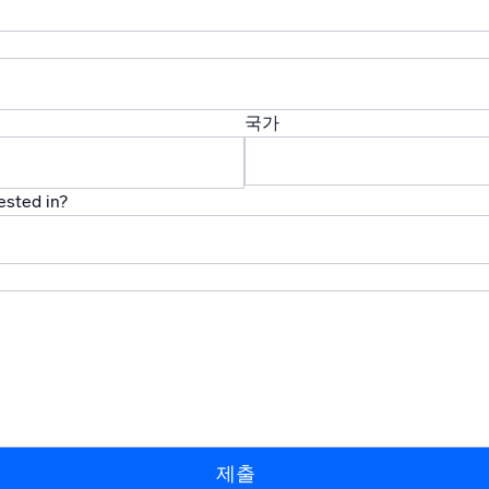
 통합
신뢰할 수 있고 인
국가
ested in?
제출