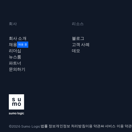
회사
리소스
회사 소개
블로그
채용
고객 사례
채용 중
리더십
데모
뉴스룸
파트너
문의하기
법률 정보
개인정보 처리방침
이용 약관
AI 서비스 이용 약관
©2026 Sumo Logic