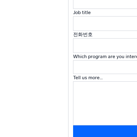
강력한
Job title
전화번호
Which program are you inter
Tell us more…