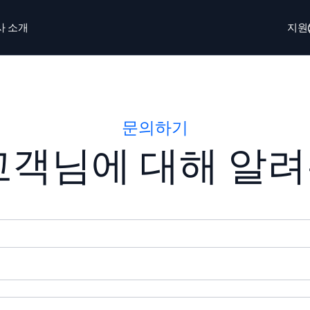
사 소개
지원
개
로그인
Free trial
무료 체험
o AI
새로움
문의하기
에이전트 AI 플랫폼
고객님에 대해 알
 보안 운영
동적 가시성
EM
모니터링 및
을 더 빠르게 발견하고 더 똑똑하게 대응
포괄적인 가시성
안을 위한 로그
한 로그 가시성으로 클라우드 보안 강화