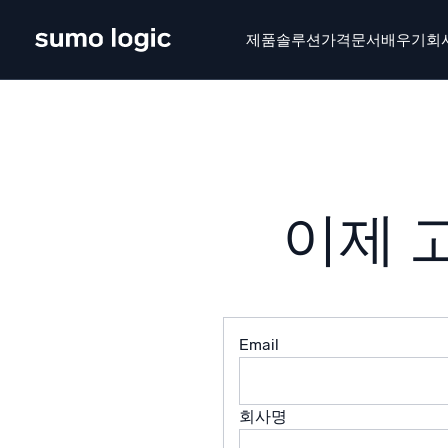
Skip
to
제품
솔루션
가격
문서
배우기
회
content
제품
솔루션
가격
문서
배우기
회사 소
Doj
멀티
이제 
플랫폼
지능형
모니터링, 문제 해결, 자동화 및 방어
SI
위협
Email
보
AI/ML 기반
강력
독자 알고리즘, 머신러닝 및 생성형 AI
회사명