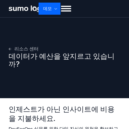
데모
제품
솔루션
가격
문서
배우기
회사 소개
로그인
Free trial
무료 체험
리소스 센터
Dojo AI
데이터가 예산을 앞지르고 있습니
새로움
멀티에이전트 AI 플랫폼
까?
플랫폼
모니터링, 문제 해결, 자동화 및 방어
인제스트가 아닌 인사이트에 비용
을 지불하세요.
AI/ML 기반
DevSecOps 실무를 위한 단일 진실의 원천을 확보하고
독자 알고리즘, 머신러닝 및 생성형 AI