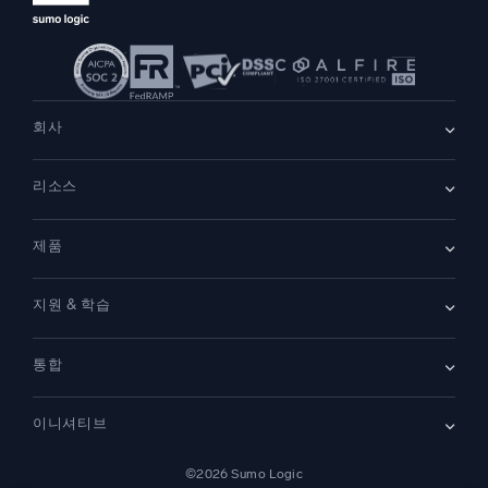
회사
회사 소개
리소스
채용
채용 중
리더십
블로그
뉴스룸
제품
고객 사례
파트너
데모
문의하기
개요
지원 & 학습
SIEM
보안을 위한 로그
문서
모니터링 및 문제 해결
통합
커뮤니티
새로운 기능
지원
비교하기
AWS CloudTrail
플랫폼 상태
이니셔티브
Amazon S3 Audit
보안 신뢰 센터
Apache
SecOps 현대화
©2026 Sumo Logic
Kubernetes