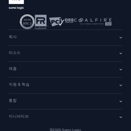
회사
회사 소개
리소스
채용
채용 중
리더십
블로그
뉴스룸
제품
고객 사례
파트너
데모
문의하기
개요
지원 & 학습
SIEM
보안을 위한 로그
문서
모니터링 및 문제 해결
통합
커뮤니티
새로운 기능
지원
비교하기
AWS CloudTrail
플랫폼 상태
이니셔티브
Amazon S3 Audit
보안 신뢰 센터
Apache
SecOps 현대화
©2026 Sumo Logic
Kubernetes