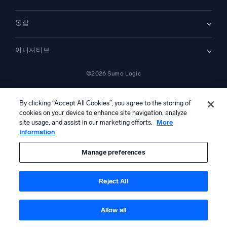
보안을 위한 로그
문서
모니터링 및 문제 해결
통합
커뮤니티
새로운 기능
지원
비교하기
AWS CloudTrail
플랫폼 상태
이니셔티브
Amazon S3 Audit
보안 신뢰 센터
Apache
SecOps 현대화
©2026 Sumo Logic
Kubernetes
클라우드 마이그레이션
Linux
—
애플리케이션 현대화
NGINX
법률 정보
개인정보 처리방침
이용 약관
AI 서비스 이용 약관
캘리포니아 개인정보 보호 고지
AI 지침
한국어
디지털 고객 경험
By clicking “Accept All Cookies”, you agree to the storing of
PCI 규정 준수
도구 통합
cookies on your device to enhance site navigation, analyze
전체 보기
site usage, and assist in our marketing efforts.
More
Information
본 콘텐츠는 생성형 인공지능 시스템에 의해 번역되었을 수 있으며 정보
제공 목적으로만 제공됩니다. 부정확성, 오류 또는 편향이 포함될 수 있으
므로, 이에 의존하여 어떠한 조치를 취하기 전에 반드시 독립적인 인간의
Manage preferences
검토 및 검증을 거쳐야 합니다.
Reject All
Allow all