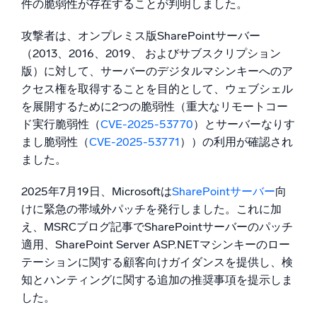
件の脆弱性が存在することが判明しました。
信頼され、認定済み
攻撃者は、オンプレミス版SharePointサーバー
（2013、2016、2019、 およびサブスクリプション
版）に対して、サーバーのデジタルマシンキーへのア
クセス権を取得することを目的として、ウェブシェル
を展開するために2つの脆弱性（重大なリモートコー
ド実行脆弱性（
CVE-2025-53770
）とサーバーなりす
まし脆弱性（
CVE-2025-53771
））の利用が確認され
ました。
2025年7月19日、Microsoftは
SharePointサーバー
向
けに緊急の帯域外パッチを発行しました。これに加
え、MSRCブログ記事でSharePointサーバーのパッチ
適用、SharePoint Server ASP.NETマシンキーのロー
テーションに関する顧客向けガイダンスを提供し、検
知とハンティングに関する追加の推奨事項を提示しま
した。