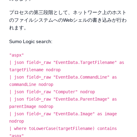
プロセスの第三段階として、ネットワーク上のホスト
のファイルシステムへのWebシェルの書き込みが行わ
れます。
Sumo Logic search:
"aspx"
| json field=_raw "EventData.TargetFilename" as
targetFilename nodrop
| json field=_raw "EventData.CommandLine" as
commandLine nodrop
| json field=_raw "Computer" nodrop
| json field=_raw "EventData.ParentImage" as
parentImage nodrop
| json field=_raw "EventData.Image" as image
nodrop
| where toLowerCase(targetFilename) contains
"aspx"