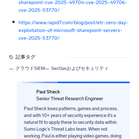
sharepoint-cve-2025-49704-cve-2025-49706-
cve-2025-53770/
https://www.rapid7.com/blog/post/etr-zero-day-
exploitation-of-microsoft-sharepoint-servers-
cve-2025-53770/
記事タグ
クラウドSIEM
SecOpsおよびセキュリティ
Paul Sheck
Senior Threat Research Engineer
Paul Sheck loves patterns, games and process,
and with 10+ years of security experience it’s a
natural fit to apply these to security data within
Sumo Logic’s Threat Labs team. When not
working, Paul is either playing video games, doing