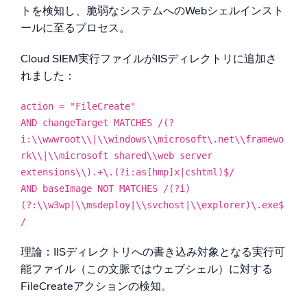
トを検知し、脆弱なシステムへのWebシェルインスト
ールに至るプロセス。
Cloud SIEM実行ファイルがIISディレクトリに追加さ
れました：
action = "FileCreate"
AND changeTarget MATCHES /(?
i:\\wwwroot\\|\\windows\\microsoft\.net\\framewo
rk\\|\\microsoft shared\\web server
extensions\\).+\.(?i:as[hmp]x|cshtml)$/
AND baseImage NOT MATCHES /(?i)
(?:\\w3wp|\\msdeploy|\\svchost|\\explorer)\.exe$
/
理論：IISディレクトリへの書き込み対象となる実行可
能ファイル（この文脈ではウェブシェル）に対する
FileCreateアクションの検知。