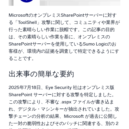
ローカルルール形成に関する検出理論の提案
AI/ML 搭載
推奨
独自アルゴリズム、機械学習、生成AI
MicrosoftのオンプレミスSharePointサーバーに対す
参考文献および追加情報
る「ToolShell」攻撃に関して、コミュニティや業界が
インテリジェントセキュリティ運用
行った素晴らしい作業に脱帽です。この記事の目的
SIEM
は、その素晴らしい作業を基に、オンプレミスの
脅威を迅速に発見し、より賢く対応
SharePointサーバーを使用しているSumo Logicのお
客様が、環境内の証拠を調査して特定できるようにす
セキュリティ用ログ
ることです。
強力なログ可視化でクラウドセキュリティを解放
出来事の簡単な要約
ダイナミックオブザーバビリティ
2025年7月18日、Eye Security 社はオンプレミス版
監視とトラブルシューティング
SharePoint サーバーに対する攻撃を特定しました。
包括的な可視性で検出・解決
この攻撃により、不審な .aspx ファイルが書き込ま
れ、デジタル・マシンキーが抽出されていました。攻
強力な統合
撃チェーンの分析の結果、Microsoft が過去に公開し
た一対の脆弱性およびそのパッチに関連する、別の 2