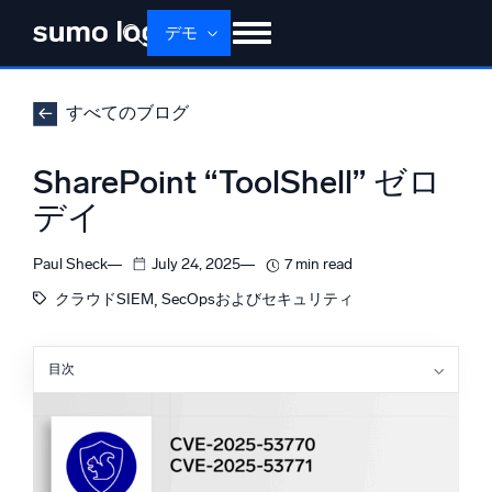
デモ
せいひん
ソリューション
かかく
すべてのブログ
ドキュメント
学ぶ
かいしゃじょうほう
SharePoint “ToolShell” ゼロ
ログイン
無料トライアル
サポート
デイ
Dojo AI
新着
Paul Sheck
July 24, 2025
7 min read
マルチエージェントAIプラットフォーム
, 
クラウドSIEM
SecOpsおよびセキュリティ
目次
プラットフォーム
出来事の簡単な要約
監視、トラブルシューティング、自動化、防御
Sumo Logicでの監視と検知について見ていきましょ
う。
Sumo Logic Cloud SIEM 検知