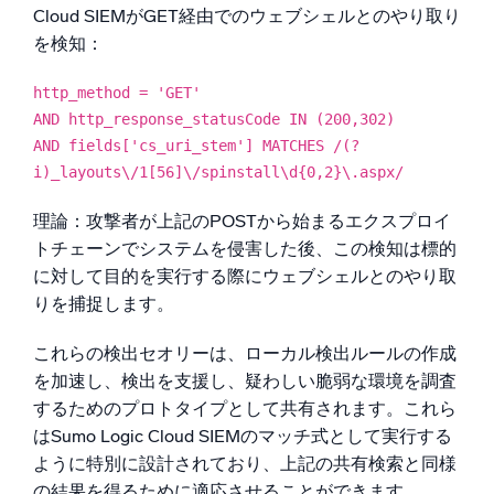
Cloud SIEMがGET経由でのウェブシェルとのやり取り
を検知：
http_method = 'GET'
AND http_response_statusCode IN (200,302)
AND fields['cs_uri_stem'] MATCHES /(?
i)_layouts\/1[56]\/spinstall\d{0,2}\.aspx/
理論：攻撃者が上記のPOSTから始まるエクスプロイ
トチェーンでシステムを侵害した後、この検知は標的
に対して目的を実行する際にウェブシェルとのやり取
りを捕捉します。
これらの検出セオリーは、ローカル検出ルールの作成
を加速し、検出を支援し、疑わしい脆弱な環境を調査
するためのプロトタイプとして共有されます。これら
はSumo Logic Cloud SIEMのマッチ式として実行する
ように特別に設計されており、上記の共有検索と同様
の結果を得るために適応させることができます。