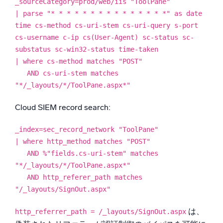
_sourceCategory=prod/web/iis "ToolPane"
| parse "* * * * * * * * * * * * * * *" as date
time cs-method cs-uri-stem cs-uri-query s-port
cs-username c-ip cs(User-Agent) sc-status sc-
substatus sc-win32-status time-taken
| where cs-method matches "POST"
AND cs-uri-stem matches
"*/_layouts/*/ToolPane.aspx*"
Cloud SIEM record search:
_index=sec_record_network "ToolPane"
| where http_method matches "POST"
AND %"fields.cs-uri-stem" matches
"*/_layouts/*/ToolPane.aspx*"
AND http_referer_path matches
"/_layouts/SignOut.aspx"
は、
http_referrer_path = /_layouts/SignOut.aspx