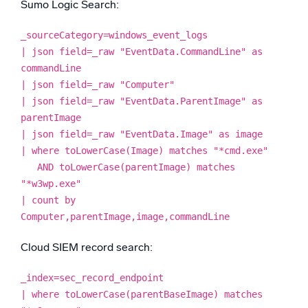
Sumo Logic Search:
_sourceCategory=windows_event_logs
| json field=_raw "EventData.CommandLine" as
commandLine
| json field=_raw "Computer"
| json field=_raw "EventData.ParentImage" as
parentImage
| json field=_raw "EventData.Image" as image
| where toLowerCase(Image) matches "*cmd.exe"
AND toLowerCase(parentImage) matches
"*w3wp.exe"
| count by
Computer,parentImage,image,commandLine
Cloud SIEM record search:
_index=sec_record_endpoint
| where toLowerCase(parentBaseImage) matches