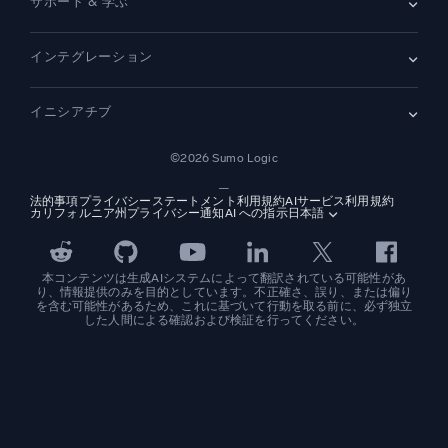
サポート & 学ぶ
SIEM
セキュリティ用ログ
ドキュメント
監視とトラブルシューティング
インテグレーション
コミュニティ
新機能
サポート
比較
AWS CloudTrail
プラットフォームステータス
イニシアチブ
Amazon S3 監査
セキュリティトラストセンター
Apache
SecOps の最新化
©2026 Sumo Logic
Kubernetes
クラウド移行
Linux
—
アプリケーションの最新化
NGINX
法的事項
プライバシーステートメント
利用規約
AIサービス利用規約
カリフォルニア州プライバシー通知
AI への指示
日本語
デジタル顧客体験
PCI コンプライアンス
ツール統合
すべて表示
本コンテンツは生成AIシステムによって翻訳されている可能性があ
り、情報提供のみを目的としています。不正確さ、誤り、または偏り
を含む可能性があるため、これに基づいて行動を取る前に、必ず独立
した人間による確認および検証を行ってください。