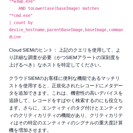
"*w3wp.exe"
AND toLowerCase(baseImage) matches
"*cmd.exe"
| count by
device_hostname,parentBaseImage,baseImage,comman
dLine
Cloud SIEMのヒント： 上記のクエリを使用して、よ
り詳細な調査が必要（かつSIEMアラートの深刻度を
上げるべき）なホストを特定してください。
クラウドSIEMのお客様に便利な機能であるマッチリ
ストを使用すると、正規化されたレコードにメタデー
タを追加できます。これは、機密性の高いデバイスを
追跡して、レコードをすばやく検索するのにも役立ち
ます。さらに、エンティティのタグ付けとエンティテ
ィのクリティカリティの機能があり、クリティカリテ
ィはその特定のエンティティのシグナルの重大度計算
機を増加させます。