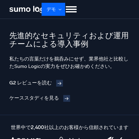
Skip
デモ
to
content
せいひん
ソリューション
かかく
先進的なセキュリティおよび運用
ドキュメント
学ぶ
かいしゃじょうほう
チームによる導入事例
ログイン
無料トライアル
サポート
私たちの言葉だけを鵜呑みにせず、業界他社と比較し
たSumo Logicの実力をぜひお確かめください。
Dojo AI
新着
マルチエージェントAIプラットフォーム
G2 レビューを読む
ケーススタディを見る
プラットフォーム
監視、トラブルシューティング、自動化、防御
世界中で2,400社以上のお客様から信頼されています