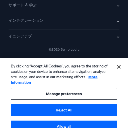
概要
サポート & 学ぶ
SIEM
セキュリティ用ログ
ドキュメント
監視とトラブルシューティング
インテグレーション
コミュニティ
新機能
サポート
比較
AWS CloudTrail
プラットフォームステータス
イニシアチブ
Amazon S3 監査
セキュリティトラストセンター
Apache
SecOps の最新化
©2026 Sumo Logic
Kubernetes
クラウド移行
Linux
—
アプリケーションの最新化
NGINX
法的事項
プライバシーステートメント
利用規約
AIサービス利用規約
カリフォルニア州プライバシー通知
AI への指示
日本語
デジタル顧客体験
By clicking “Accept All Cookies”, you agree to the storing of
PCI コンプライアンス
ツール統合
cookies on your device to enhance site navigation, analyze
すべて表示
site usage, and assist in our marketing efforts.
More
Information
本コンテンツは生成AIシステムによって翻訳されている可能性があ
り、情報提供のみを目的としています。不正確さ、誤り、または偏り
を含む可能性があるため、これに基づいて行動を取る前に、必ず独立
Manage preferences
した人間による確認および検証を行ってください。
Reject All
Allow all