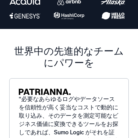
AI/ML 搭載
独自アルゴリズム、機械学習、生成AI
インテリジェントセキュリティ運用
SIEM
脅威を迅速に発見し、より賢く対応
世界中の先進的なチーム
セキュリティ用ログ
にパワーを
強力なログ可視化でクラウドセキュリティを解放
ダイナミックオブザーバビリティ
監視とトラブルシューティング
“必要なあらゆるログやデータソース
包括的な可視性で検出・解決
を信頼性が高く妥当なコストで動的に
取り込み、そのデータを測定可能なビ
強力な統合
ジネス価値に変換できるツールをお探
しであれば、Sumo Logic がそれを証