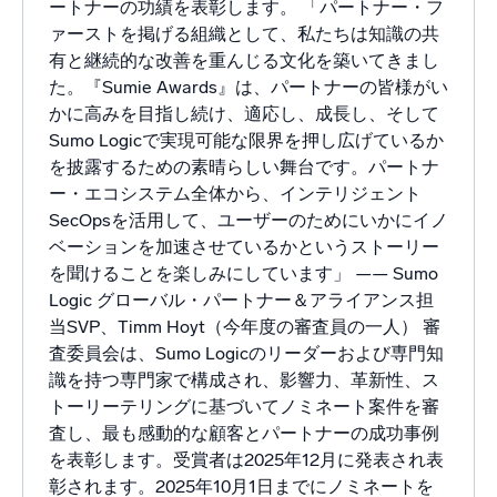
ートナーの功績を表彰します。 「パートナー・フ
ァーストを掲げる組織として、私たちは知識の共
有と継続的な改善を重んじる文化を築いてきまし
た。『Sumie Awards』は、パートナーの皆様がい
かに高みを目指し続け、適応し、成長し、そして
Sumo Logicで実現可能な限界を押し広げているか
を披露するための素晴らしい舞台です。パートナ
ー・エコシステム全体から、インテリジェント
SecOpsを活用して、ユーザーのためにいかにイノ
ベーションを加速させているかというストーリー
を聞けることを楽しみにしています」 —— Sumo
Logic グローバル・パートナー＆アライアンス担
当SVP、Timm Hoyt（今年度の審査員の一人） 審
査委員会は、Sumo Logicのリーダーおよび専門知
識を持つ専門家で構成され、影響力、革新性、ス
トーリーテリングに基づいてノミネート案件を審
査し、最も感動的な顧客とパートナーの成功事例
を表彰します。受賞者は2025年12月に発表され表
彰されます。2025年10月1日までにノミネートを