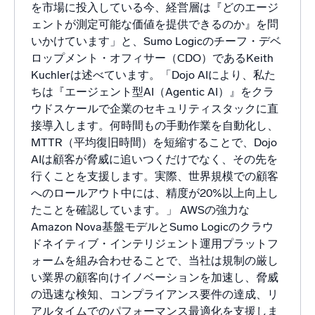
を市場に投入している今、経営層は『どのエージ
ェントが測定可能な価値を提供できるのか』を問
いかけています」と、Sumo Logicのチーフ・デベ
ロップメント・オフィサー（CDO）であるKeith
Kuchlerは述べています。「Dojo AIにより、私た
ちは『エージェント型AI（Agentic AI）』をクラ
ウドスケールで企業のセキュリティスタックに直
接導入します。何時間もの手動作業を自動化し、
MTTR（平均復旧時間）を短縮することで、Dojo
AIは顧客が脅威に追いつくだけでなく、その先を
行くことを支援します。実際、世界規模での顧客
へのロールアウト中には、精度が20%以上向上し
たことを確認しています。」 AWSの強力な
Amazon Nova基盤モデルとSumo Logicのクラウ
ドネイティブ・インテリジェント運用プラットフ
ォームを組み合わせることで、当社は規制の厳し
い業界の顧客向けイノベーションを加速し、脅威
の迅速な検知、コンプライアンス要件の達成、リ
アルタイムでのパフォーマンス最適化を支援しま