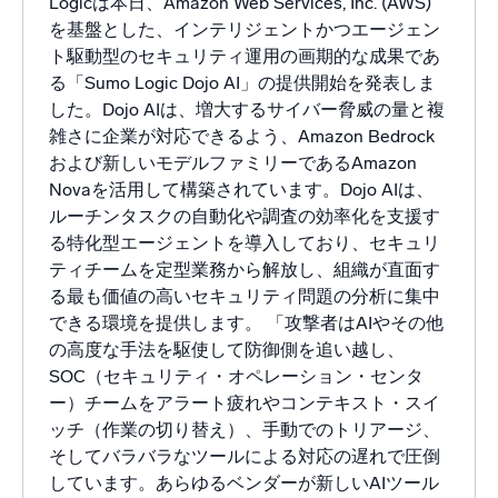
Logicは本日、Amazon Web Services, Inc. (AWS)
を基盤とした、インテリジェントかつエージェン
ト駆動型のセキュリティ運用の画期的な成果であ
る「Sumo Logic Dojo AI」の提供開始を発表しま
した。Dojo AIは、増大するサイバー脅威の量と複
雑さに企業が対応できるよう、Amazon Bedrock
および新しいモデルファミリーであるAmazon
Novaを活用して構築されています。Dojo AIは、
ルーチンタスクの自動化や調査の効率化を支援す
る特化型エージェントを導入しており、セキュリ
ティチームを定型業務から解放し、組織が直面す
る最も価値の高いセキュリティ問題の分析に集中
できる環境を提供します。 「攻撃者はAIやその他
の高度な手法を駆使して防御側を追い越し、
SOC（セキュリティ・オペレーション・センタ
ー）チームをアラート疲れやコンテキスト・スイ
ッチ（作業の切り替え）、手動でのトリアージ、
そしてバラバラなツールによる対応の遅れで圧倒
しています。あらゆるベンダーが新しいAIツール