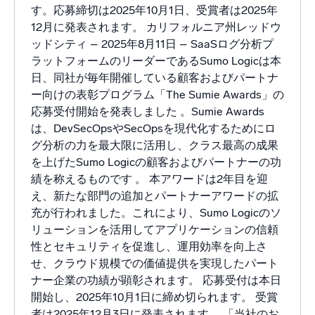
す。応募締切は2025年10月1日、受賞者は2025年
12月に発表されます。 カリフォルニア州レッドウ
ッドシティ – 2025年8月11日 – SaaSログ分析プ
ラットフォームのリーダーであるSumo Logicは本
日、同社が毎年開催している顧客およびパートナ
ー向けの表彰プログラム「The Sumie Awards」の
応募受付開始を発表しました 。Sumie Awards
は、DevSecOpsやSecOpsを現代化するためにロ
グ分析の力を最大限に活用し、クラス最高の成果
を上げたSumo Logicの顧客およびパートナーの功
績を称えるものです 。 本アワードは2年目を迎
え、新たな部門の追加とパートナーアワードの拡
充が行われました。これにより、Sumo Logicのソ
リューションを活用してアプリケーションの信頼
性とセキュリティを促進し、運用効率を向上さ
せ、クラウド規模での価値提供を実現したパート
ナー企業の功績が顕彰されます。 応募受付は本日
開始し、2025年10月1日に締め切られます。 受賞
者は2025年12月3日に発表されます。 「当社のお