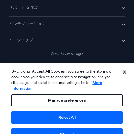
お問い合わせ
概要
サポート & 学ぶ
SIEM
セキュリティ用ログ
ドキュメント
監視とトラブルシューティング
インテグレーション
コミュニティ
新機能
サポート
比較
AWS CloudTrail
プラットフォームステータス
イニシアチブ
Amazon S3 監査
セキュリティトラストセンター
Apache
SecOps の最新化
©2026 Sumo Logic
Kubernetes
クラウド移行
Linux
—
アプリケーションの最新化
NGINX
法的事項
プライバシーステートメント
利用規約
AIサービス利用規約
カリフォルニア州プライバシー通知
AI への指示
日本語
デジタル顧客体験
By clicking “Accept All Cookies”, you agree to the storing of
PCI コンプライアンス
ツール統合
cookies on your device to enhance site navigation, analyze
すべて表示
site usage, and assist in our marketing efforts.
More
Information
本コンテンツは生成AIシステムによって翻訳されている可能性があ
り、情報提供のみを目的としています。不正確さ、誤り、または偏り
を含む可能性があるため、これに基づいて行動を取る前に、必ず独立
Manage preferences
した人間による確認および検証を行ってください。
Reject All