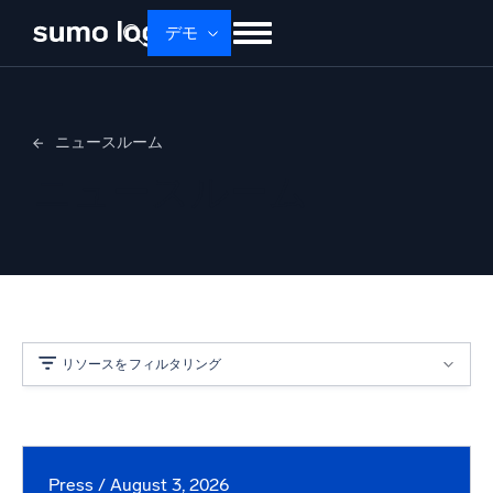
Skip
デモ
to
content
せいひん
ソリューション
かかく
ニュースルーム
ドキュメント
学ぶ
かいしゃじょうほう
ニュースルーム
ログイン
無料トライアル
サポート
Dojo AI
新着
マルチエージェントAIプラットフォーム
リソースをフィルタリング
プラットフォーム
監視、トラブルシューティング、自動化、防御
トピック
Press
/ August 3, 2026