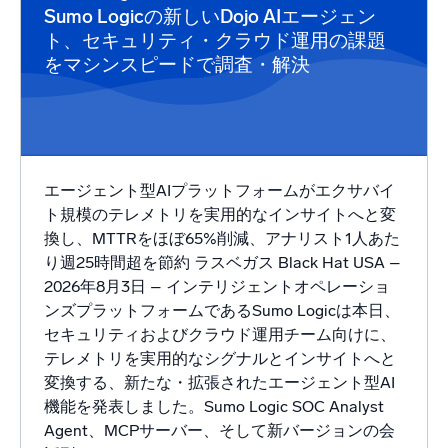
AI/ML 搭載
Sumo Logicの新しいDojo AIエージェン
独自アルゴリズム、機械学習、生成AI
ト、セキュリティ・クラウド運用の課題
をマシンスピードで調査・解決
インテリジェントセキュリティ運用
SIEM
脅威を迅速に発見し、より賢く対応
セキュリティ用ログ
エージェント型AIプラットフォームがエクサバイ
強力なログ可視化でクラウドセキュリティを解放
ト規模のテレメトリを実用的なインサイトへと変
換し、MTTRをほぼ65%削減、アナリスト1人あた
り週25時間超を節約 ラスベガス Black Hat USA –
ダイナミックオブザーバビリティ
2026年8月3日 – インテリジェントオペレーショ
ンズプラットフォームであるSumo Logicは本日、
監視とトラブルシューティング
包括的な可視性で検出・解決
セキュリティおよびクラウド運用チーム向けに、
テレメトリを実用的なシグナルとインサイトへと
変換する、新たな・拡張されたエージェント型AI
強力な統合
機能を発表しました。Sumo Logic SOC Analyst
Agent、MCPサーバー、そして新バージョンの会