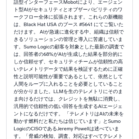
話型インターフェースMobotにより、エージェン
ト型AIがセキュリティとオブザーバビリティのワ
信頼され、認定済み
ークフロー全体に拡張されます。これらの新機能
は、Black Hat USA のブース #5641 にてご覧いた
だけます。 AIが急速に進化する中、組織は信頼で
きるソリューションの管理と導入に苦慮していま
す。Sumo Logicの顧客を対象とした最新の調査で
は、回答者の68%がAIが生成した結果を部分的に
しか信頼せず、セキュリティチームが信頼性の高
いテレメトリデータで結果を検証するために正確
性と説明可能性が重要であるとして、依然として
人間をループに入れることを必要としていること
が分かりました。LLMを生のテレメトリにそのま
ま向けるだけでは、クレジットを無駄に消費し、
汎用的で信頼性の低い回答を生成するAIエージェ
ントになるだけです。 「テレメトリはAIの未来を
動かす燃料だと私たちは信じています」とSumo
LogicのCISOであるJeremy Powellは述べていま
す。「脅威の検知、調査、対応はすべてテレメト