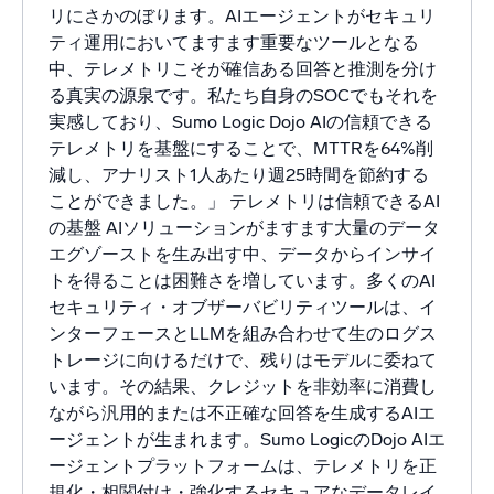
リにさかのぼります。AIエージェントがセキュリ
ティ運用においてますます重要なツールとなる
中、テレメトリこそが確信ある回答と推測を分け
る真実の源泉です。私たち自身のSOCでもそれを
実感しており、Sumo Logic Dojo AIの信頼できる
テレメトリを基盤にすることで、MTTRを64%削
減し、アナリスト1人あたり週25時間を節約する
ことができました。」 テレメトリは信頼できるAI
の基盤 AIソリューションがますます大量のデータ
エグゾーストを生み出す中、データからインサイ
トを得ることは困難さを増しています。多くのAI
セキュリティ・オブザーバビリティツールは、イ
ンターフェースとLLMを組み合わせて生のログス
トレージに向けるだけで、残りはモデルに委ねて
います。その結果、クレジットを非効率に消費し
ながら汎用的または不正確な回答を生成するAIエ
ージェントが生まれます。Sumo LogicのDojo AIエ
ージェントプラットフォームは、テレメトリを正
規化・相関付け・強化するセキュアなデータレイ