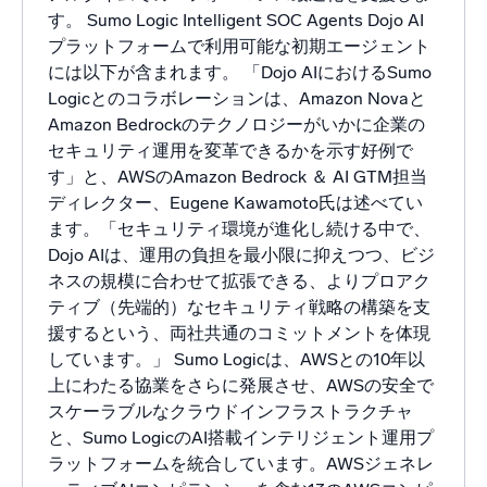
す。 Sumo Logic Intelligent SOC Agents Dojo AI
プラットフォームで利用可能な初期エージェント
には以下が含まれます。 「Dojo AIにおけるSumo
Logicとのコラボレーションは、Amazon Novaと
Amazon Bedrockのテクノロジーがいかに企業の
セキュリティ運用を変革できるかを示す好例で
す」と、AWSのAmazon Bedrock ＆ AI GTM担当
ディレクター、Eugene Kawamoto氏は述べてい
ます。「セキュリティ環境が進化し続ける中で、
Dojo AIは、運用の負担を最小限に抑えつつ、ビジ
ネスの規模に合わせて拡張できる、よりプロアク
ティブ（先端的）なセキュリティ戦略の構築を支
援するという、両社共通のコミットメントを体現
しています。」 Sumo Logicは、AWSとの10年以
上にわたる協業をさらに発展させ、AWSの安全で
スケーラブルなクラウドインフラストラクチャ
と、Sumo LogicのAI搭載インテリジェント運用プ
ラットフォームを統合しています。AWSジェネレ