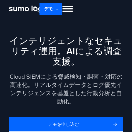
Skip
デモ
to
content
せいひん
ソリューション
かかく
インテリジェントなセキュ
ドキュメント
学ぶ
かいしゃじょうほう
リティ運用。AIによる調査
ログイン
無料トライアル
サポート
支援。
Dojo AI
新着
マルチエージェントAIプラットフォーム
Cloud SIEMによる脅威検知・調査・対応の
高速化。リアルタイムデータとログ優先イ
ンテリジェンスを基盤とした行動分析と自
プラットフォーム
動化。
監視、トラブルシューティング、自動化、防御
デモを申し込む