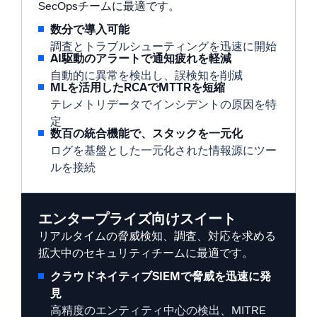
SecOpsチームに最適です。
数分で導入可能
調査とトラブルシューティングを迅速に開始
AI駆動のアラートで通知疲れを軽減
自動的に異常を検出し、誤検知を削減
MLを活用したRCAでMTTRを短縮
テレメトリデータでインシデントの原因を特
定
数百の統合機能で、スタックを一元化
ログを基盤とした一元化された情報源にツー
ルを接続
エンタープライズ向けスイート
リアルタイムの脅威検知、調査、対応を求める
拡大中のセキュリティチームに最適です。
クラウドネイティブSIEMで脅威を迅速に発
見
高精度のエンティティ中心の検出、MITRE