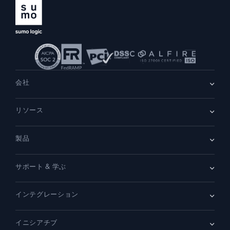
会社
会社情報
リソース
採用情報
採用中
リーダーシップ
ブログ
ニュースルーム
製品
顧客事例
パートナー
デモ
お問い合わせ
概要
サポート & 学ぶ
SIEM
セキュリティ用ログ
ドキュメント
監視とトラブルシューティング
インテグレーション
コミュニティ
新機能
サポート
比較
AWS CloudTrail
プラットフォームステータス
イニシアチブ
Amazon S3 監査