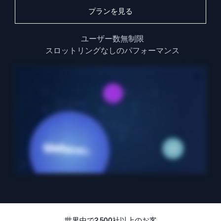
AI/ML 搭載
プランを見る
独自アルゴリズム、機械学習、生成AI
ユーザー数無制限
インテリジェントセキュリティ運用
スロットリングなしのパフォーマンス
SIEM
脅威を迅速に発見し、より賢く対応
セキュリティ用ログ
強力なログ可視化でクラウドセキュリティを解放
ダイナミックオブザーバビリティ
監視とトラブルシューティング
包括的な可視性で検出・解決
強力な統合
世界中で2,500社以上のお客