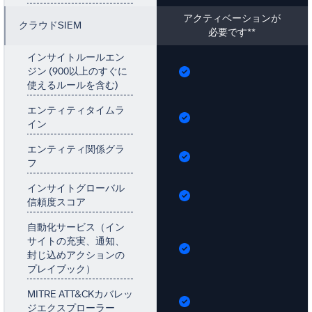
アクティベーションが
クラウドSIEM
必要です**
インサイトルールエン
ジン (900以上のすぐに
使えるルールを含む)
エンティティタイムラ
イン
エンティティ関係グラ
フ
インサイトグローバル
信頼度スコア
自動化サービス（イン
サイトの充実、通知、
封じ込めアクションの
プレイブック）
MITRE ATT&CKカバレッ
ジエクスプローラー