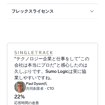
フレックスライセンス
“テクノロジー企業と仕事をして”この
“Sumo Logicは、影響力の大きい発見
“Sumo Logicは、アラートが重要かど
“特に、Sumo Logicの強力なクエリ機
“問題のトラブルシューティングを行
会社は本当にプロだ”と感心したのは
を特定し、調査と修復への明確な道筋
うかを事前に判断し、場合によっては
能は競争優位性をもたらすもので、類
う際には、ログほど優れたものはあり
久しぶりです。Sumo Logicは実に協
を示すことで、影響力の加速を支援し
自動的にアラートを処理してくれま
似したエラーや頻繁に問題が発生する
ません。そのため、ログを可視化し、
業しやすいですね。
ます。これらすべてが、合理化された
す。
ソフトウェアバージョンの特定など、
問題を迅速に把握して対処すること
統合型クラウドSIEMプラットフォー
洞察に富んだ結果を提供してくれま
で、平均解決時間（MTTR）を短縮で
Paul Dyson氏
Ryan Breed氏
共同創業者・CTO
シニアセキュリティエンジニア
ムを通じて提供されます。
す。
きるようにします。
22%
10,000
Youngjip Kim氏
アルヴィン・リム
Omar Koncobo氏
エグゼクティブバイスプレジデント、AIチーム
情報セキュリティ部長
電子商取引/デジタルおよびマーケティ
応答時間の改善
のクラウドを監視および保護