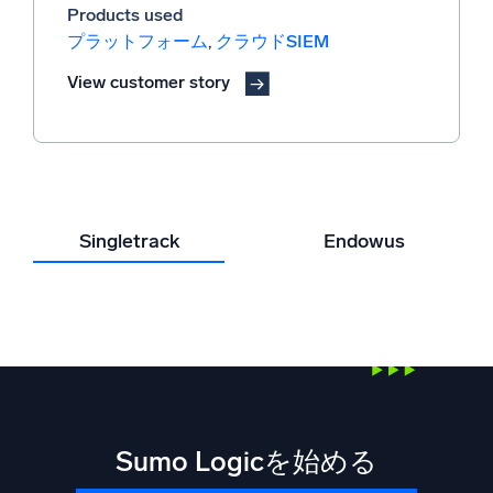
責任者
ングシステム担当ITディレクター
Products used
Products used
90% 削減
35 TB
プラットフォーム
インフラ監視
,
脅威の検出、調査、対応
,
クラウドSIEM
アラート調査時間の短縮
一日の平均的なログ取り込み量
Products used
View customer story
View customer story
Products used
アプリケーションの信頼性
View customer story
View customer story
Singletrack
Endowus
Sumo Logicを始める