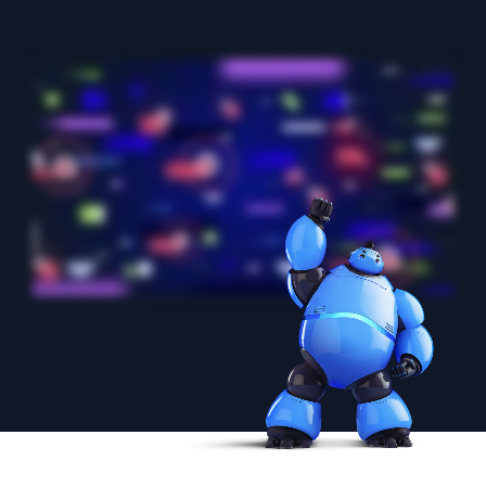
AI/ML 搭載
独自アルゴリズム、機械学習、生成AI
インテリジェントセキュリティ運用
SIEM
脅威を迅速に発見し、より賢く対応
セキュリティ用ログ
強力なログ可視化でクラウドセキュリティを解放
ダイナミックオブザーバビリティ
監視とトラブルシューティング
包括的な可視性で検出・解決
強力な統合