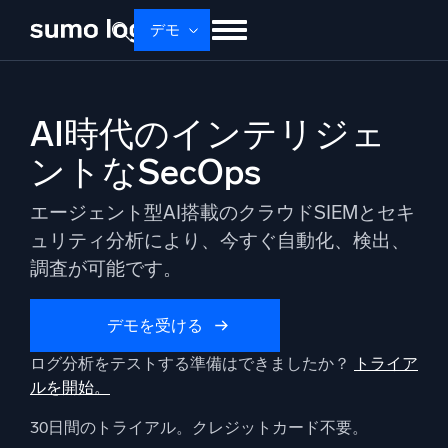
Skip
デモ
to
content
せいひん
ソリューション
かかく
AI時代のインテリジェ
ドキュメント
学ぶ
かいしゃじょうほう
ントなSecOps
ログイン
無料トライアル
サポート
エージェント型AI搭載のクラウドSIEMとセキ
Dojo AI
新着
ュリティ分析により、今すぐ自動化、検出、
マルチエージェントAIプラットフォーム
調査が可能です。
デモを受ける
プラットフォーム
ログ分析をテストする準備はできましたか？
トライア
監視、トラブルシューティング、自動化、防御
ルを開始。
30日間のトライアル。クレジットカード不要。