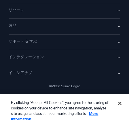
会社情報
リソース
採用情報
採用中
リーダーシップ
ブログ
ニュースルーム
製品
顧客事例
パートナー
デモ
お問い合わせ
概要
サポート & 学ぶ
SIEM
セキュリティ用ログ
ドキュメント
監視とトラブルシューティング
インテグレーション
コミュニティ
新機能
サポート
比較
AWS CloudTrail
プラットフォームステータス
イニシアチブ
Amazon S3 監査
セキュリティトラストセンター
Apache
SecOps の最新化
©2026 Sumo Logic
Kubernetes
クラウド移行
Linux
—
アプリケーションの最新化
NGINX
法的事項
プライバシーステートメント
利用規約
AIサービス利用規約
カリフォルニア州プライバシー通知
AI への指示
日本語
デジタル顧客体験
By clicking “Accept All Cookies”, you agree to the storing of
PCI コンプライアンス
cookies on your device to enhance site navigation, analyze
ツール統合
すべて表示
site usage, and assist in our marketing efforts.
More
Information
本コンテンツは生成AIシステムによって翻訳されている可能性があ
り、情報提供のみを目的としています。不正確さ、誤り、または偏り
を含む可能性があるため、これに基づいて行動を取る前に、必ず独立