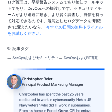
ログ管理は、早期警告システムであり検知ツールキッ
トであり、DevOpsへの橋渡しです。セキュリティチ
ームがより迅速に動き、より賢く調査し、自信を持っ
て対応できるのです。混沌としたログデータを“明確
さ”に変えたいなら、
今すぐ30日間の無料トライアル
をお試しください。
記事タグ
SecOpsおよびセキュリティ
DevOpsおよびIT運用
Christopher Beier
Principal Product Marketing Manager
Christopher has spent the past 25 years
dedicated to work in cybersecurity. He’s a US
Navy veteran who did IT work in submarines.
From his home in Forest Grove, OR, he enjoys