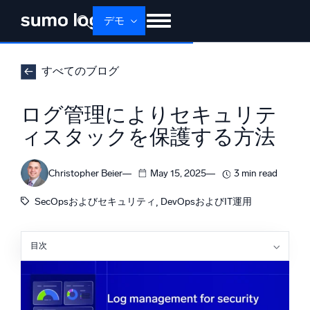
デモ
せいひん
ソリューション
かかく
すべてのブログ
ドキュメント
学ぶ
かいしゃじょうほう
ログ管理によりセキュリテ
ログイン
無料トライアル
サポート
ィスタックを保護する方法
Dojo AI
新着
マルチエージェントAIプラットフォーム
Christopher Beier
May 15, 2025
3 min read
, 
SecOpsおよびセキュリティ
DevOpsおよびIT運用
プラットフォーム
目次
監視、トラブルシューティング、自動化、防御
サイバーセキュリティにおけるログ管理とは
セキュリティチームがDevOpsを重視すべき理由
セキュリティログの中身とは？