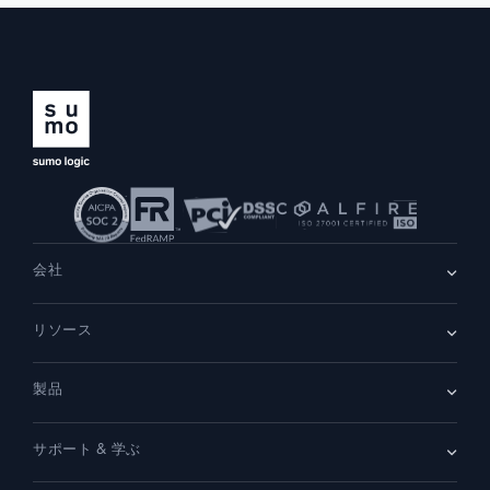
会社
会社情報
リソース
採用情報
採用中
リーダーシップ
ブログ
ニュースルーム
製品
顧客事例
パートナー
デモ
お問い合わせ
概要
サポート & 学ぶ
SIEM
セキュリティ用ログ