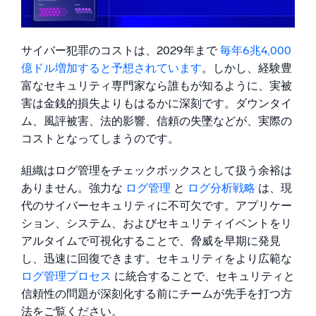
ログ管理がセキュリティにとって重要な理由
AI/ML 搭載
Sumo Logicを選ぶべき理由
独自アルゴリズム、機械学習、生成AI
今すぐSumo Logicをお試しください
サイバー犯罪のコストは、2029年まで
毎年6兆4,000
インテリジェントセキュリティ運用
億ドル増加すると予想されています
。しかし、経験豊
富なセキュリティ専門家なら誰もが知るように、実被
SIEM
害は金銭的損失よりもはるかに深刻です。ダウンタイ
脅威を迅速に発見し、より賢く対応
ム、風評被害、法的影響、信頼の失墜などが、実際の
セキュリティ用ログ
コストとなってしまうのです。
強力なログ可視化でクラウドセキュリティを解放
組織はログ管理をチェックボックスとして扱う余裕は
ダイナミックオブザーバビリティ
ありません。強力な
ログ管理
と
ログ分析戦略
は、現
代のサイバーセキュリティに不可欠です。アプリケー
監視とトラブルシューティング
ション、システム、およびセキュリティイベントをリ
包括的な可視性で検出・解決
アルタイムで可視化することで、脅威を早期に発見
し、迅速に回復できます。セキュリティをより広範な
ログ管理プロセス
に統合することで、セキュリティと
強力な統合
信頼性の問題が深刻化する前にチームが先手を打つ方
法をご覧ください。