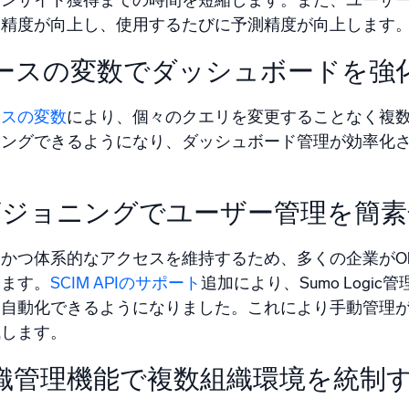
サイト獲得までの時間を短縮します。また、ユーザーの文脈か
に精度が向上し、使用するたびに予測精度が向上します
ースの変数でダッシュボードを強
ースの変数
により、個々のクエリを変更することなく複
リングできるようになり、ダッシュボード管理が効率化
ロビジョニングでユーザー管理を簡素
かつ体系的なアクセスを維持するため、多くの企業がOk
います。
SCIM APIのサポート
追加により、Sumo Log
を自動化できるようになりました。これにより手動管理
減します。
織管理機能で複数組織環境を統制