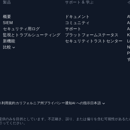
製品
サポート & 学ぶ
概要
ドキュメント
A
SIEM
コミュニティ
A
セキュリティ用ログ
サポート
A
監視とトラブルシューティング
プラットフォームステータス
K
新機能
セキュリティトラストセンター
L
比較
N
ス利用規約
カリフォルニア州プライバシー通知
AI への指示
日本語
報提供のみを目的としています。不正確さ、誤り、または偏りを含む可能性があるた
行ってください。