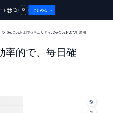
ート
はじめる
アル
サポート
, 
SecOpsおよびセキュリティ
DevOpsおよびIT運用
効率的で、毎日確
ブザーバビリティ
ブルシューティング
性で検出・解決