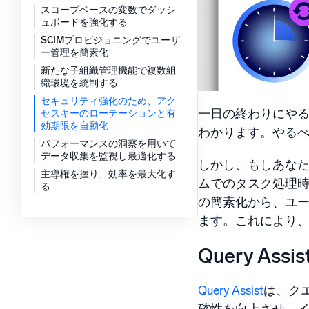
スコープベースの変数でダッシ
強力な
ュボードを強化する
SCIMプロビジョニングでユーザ
ー管理を簡素化
新たな子組織管理機能で複数組
織環境を統制する
セキュリティ強化のため、アク
一日の終わりにや
セスキーのローテーションと有
効期限を自動化
わかります。やる
パフォーマンスの洞察を用いて
データ収集を監視し最適化する
しかし、もしあなた
主導権を握り、効率を最大化す
ムでのタスク処理時
る
の簡素化から、ユ
ます。これにより
Query A
Query Assist
は、ク