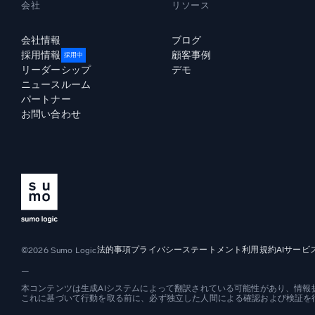
会社
リソース
会社情報
ブログ
採用情報
顧客事例
採用中
リーダーシップ
デモ
ニュースルーム
パートナー
お問い合わせ
法的事項
プライバシーステートメント
利用規約
AIサービ
©2026 Sumo Logic
—
本コンテンツは生成AIシステムによって翻訳されている可能性があり、情
これに基づいて行動を取る前に、必ず独立した人間による確認および検証を