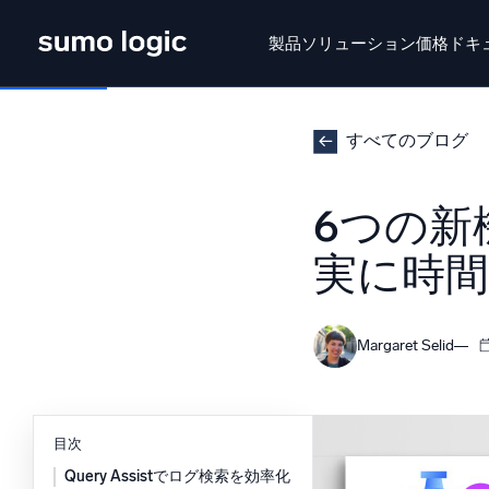
製品
ソリューション
価格
ドキ
せいひん
ソリューション
かかく
ドキュメン
すべてのブログ
Doj
6つの新
マル
プラットフォーム
実に時
インテ
監視、トラブルシューティング、自動化、防御
SI
Margaret Selid
脅
セ
AI/ML 搭載
強
独自アルゴリズム、機械学習、生成AI
目次
Query Assistでログ検索を効率化