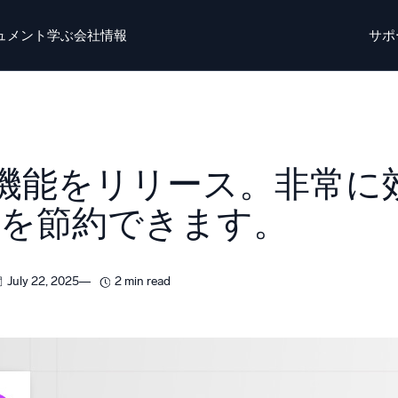
ュメント
学ぶ
会社情報
サポ
ト
学ぶ
かいしゃじょうほう
ログイン
無料トライ
o AI
新着
機能をリリース。非常に
チエージェントAIプラットフォーム
間を節約できます。
リジェントセキュリティ運用
ダイナミックオ
EM
監視とトラ
July 22, 2025
2 min read
威を迅速に発見し、より賢く対応
包括的な可視
キュリティ用ログ
力なログ可視化でクラウドセキュリティを解放