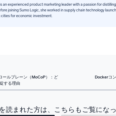
s an experienced product marketing leader with a passion for distilli
efore joining Sumo Logic, she worked in supply chain technology launchin
cities for economic investment.
ロールプレーン（MoCoP）：ど
Docke
破綻する理由
を読まれた方は、こちらもご覧にな