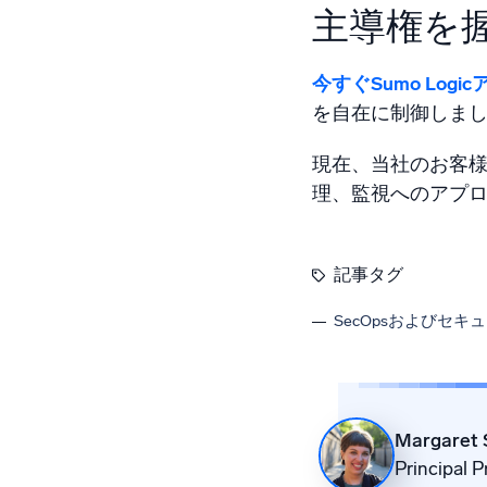
主導権を
今すぐSumo Log
を自在に制御しま
現在、当社のお客
理、監視へのアプ
記事タグ
SecOpsおよびセキ
Margaret 
Principal 