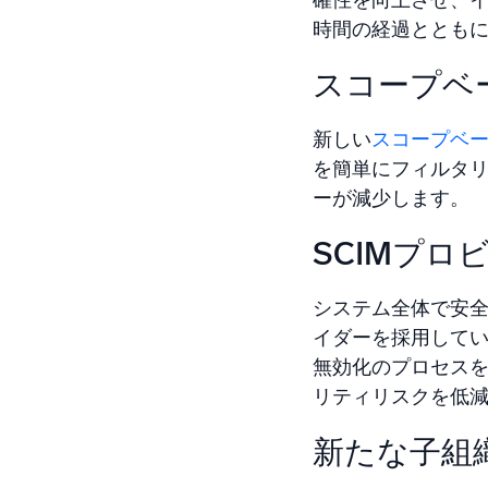
確性を向上させ、イン
時間の経過ととも
スコープベ
新しい
スコープベ
を簡単にフィルタ
ーが減少します。
SCIMプ
システム全体で安全
イダーを採用して
無効化のプロセス
リティリスクを低
新たな子組