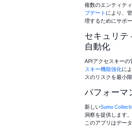
複数のエンティティ
プデート
により、
理するためにサポ
セキュリテ
自動化
APIアクセスキー
スキー機能強化
によ
スのリスクを最小
パフォーマ
新しい
Sumo Colle
洞察を提供します
このアプリはデー