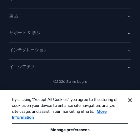
採用情報
採用中
リーダーシップ
ブログ
ニュースルーム
製品
顧客事例
パートナー
デモ
お問い合わせ
概要
サポート & 学ぶ
SIEM
セキュリティ用ログ
ドキュメント
監視とトラブルシューティング
インテグレーション
コミュニティ
新機能
サポート
比較
AWS CloudTrail
プラットフォームステータス
イニシアチブ
Amazon S3 監査
セキュリティトラストセンター
Apache
SecOps の最新化
©2026 Sumo Logic
Kubernetes
クラウド移行
Linux
—
アプリケーションの最新化
NGINX
法的事項
プライバシーステートメント
利用規約
AIサービス利用規約
カリフォルニア州プライバシー通知
AI への指示
日本語
デジタル顧客体験
By clicking “Accept All Cookies”, you agree to the storing of
PCI コンプライアンス
cookies on your device to enhance site navigation, analyze
ツール統合
すべて表示
site usage, and assist in our marketing efforts.
More
Information
本コンテンツは生成AIシステムによって翻訳されている可能性があ
り、情報提供のみを目的としています。不正確さ、誤り、または偏り
を含む可能性があるため、これに基づいて行動を取る前に、必ず独立
Manage preferences
した人間による確認および検証を行ってください。