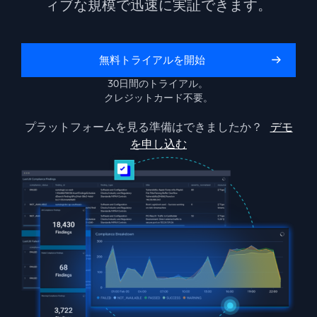
ィブな規模で迅速に実証できます。
AI/ML 搭載
独自アルゴリズム、機械学習、生成AI
インテリジェントセキュリティ運用
無料トライアルを開始
30日間のトライアル。
SIEM
クレジットカード不要。
脅威を迅速に発見し、より賢く対応
プラットフォームを見る準備はできましたか？
デモ
セキュリティ用ログ
を申し込む
強力なログ可視化でクラウドセキュリティを解放
ダイナミックオブザーバビリティ
監視とトラブルシューティング
包括的な可視性で検出・解決
強力な統合