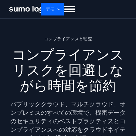
Skip
デモ
to
content
せいひん
ソリューション
かかく
コンプライアンスと監査
ドキュメント
学ぶ
かいしゃじょうほう
コンプライアンス
ログイン
無料トライアル
サポート
リスクを回避しな
Dojo AI
新着
マルチエージェントAIプラットフォーム
がら時間を節約
プラットフォーム
パブリッククラウド、マルチクラウド、オ
監視、トラブルシューティング、自動化、防御
ンプレミスのすべての環境で、機密データ
のセキュリティのベストプラクティスとコ
ンプライアンスへの対応をクラウドネイテ