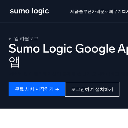
Skip
to
제품
솔루션
가격
문서
배우기
회
content
제품
솔루션
가격
문서
배우기
회사 소
앱 카탈로그
Sumo Logic Google A
Doj
멀티
앱
플랫폼
지능형
서버와 웹 애플리케이션의 문제를 손쉽게 모니터링하고 해
모니터링, 문제 해결, 자동화 및 방어
SI
무료 체험 시작하기
로그인하여 설치하기
위협
보
AI/ML 기반
강력
독자 알고리즘, 머신러닝 및 생성형 AI