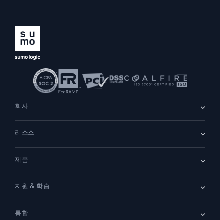
회사
회사 소개
리소스
채용
채용 중
리더십
블로그
뉴스룸
제품
고객 사례
파트너
데모
문의하기
개요
지원 & 학습
SIEM
보안을 위한 로그
문서
모니터링 및 문제 해결
통합
커뮤니티