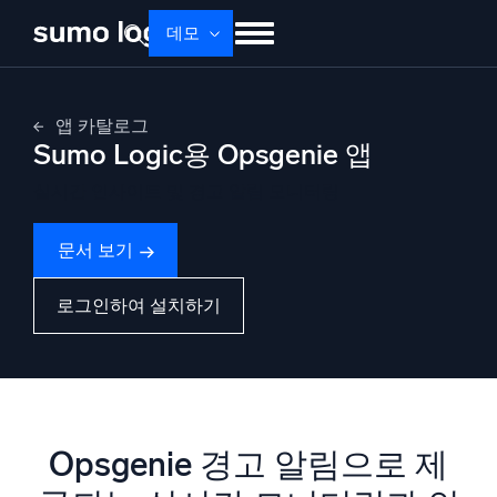
Skip
데모
to
content
제품
솔루션
가격
문서
배우기
앱 카탈로그
Sumo Logic용 Opsgenie 앱
회사 소개
로그인
Free trial
무료 체험
실시간 인사이트 및 경고 알림 모니터링
Dojo AI
새로움
멀티에이전트 AI 플랫폼
문서 보기
로그인하여 설치하기
플랫폼
모니터링, 문제 해결, 자동화 및 방어
Opsgenie 경고 알림으로 제
AI/ML 기반
독자 알고리즘, 머신러닝 및 생성형 AI