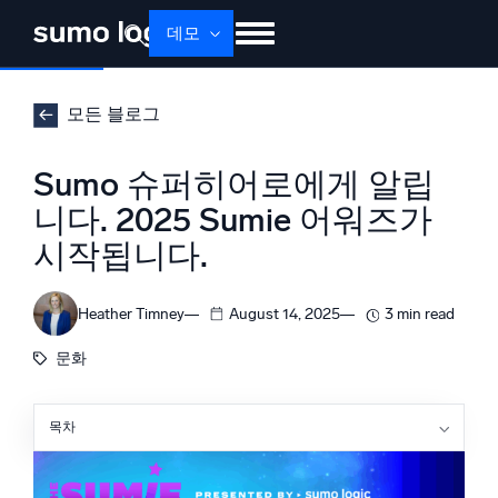
데모
제품
솔루션
가격
문서
배우기
모든 블로그
회사 소개
로그인
Free trial
무료 체험
Sumo 슈퍼히어로에게 알립
Dojo AI
니다. 2025 Sumie 어워즈가
새로움
멀티에이전트 AI 플랫폼
시작됩니다.
Heather Timney
August 14, 2025
3 min read
플랫폼
문화
모니터링, 문제 해결, 자동화 및 방어
목차
올해의 새로운 점
AI/ML 기반
심사 기준
독자 알고리즘, 머신러닝 및 생성형 AI