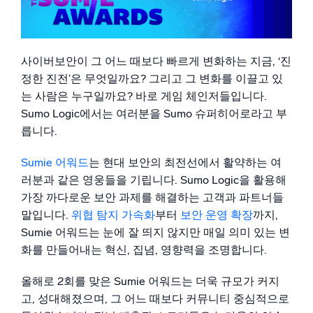
슈퍼히어로와 같은 축하
지능형 보안 운영
사이버보안이 그 어느 때보다 빠르게 변화하는 지금, ‘진
SIEM
위협을 더 빠르게 발견하고 더 똑똑하게 대응
정한 진전’은 무엇일까요? 그리고 그 변화를 이끌고 있
는 사람은 누구일까요? 바로 게임 체인저들입니다.
보안을 위한 로그
Sumo Logic에서는 여러분을 Sumo 슈퍼히어로라고 부
강력한 로그 가시성으로 클라우드 보안 강화
릅니다.
동적 가시성
Sumie 어워드
는 현대 보안의 최전선에서 활약하는 여
러분과 같은 영웅들을 기립니다. Sumo Logic을 활용해
모니터링 및 문제 해결
가장 까다로운 보안 과제를 해결하는 고객과 파트너들
포괄적인 가시성으로 탐지 및 해결
말입니다.
위협 탐지 가속화
부터
보안 운영 확장
까지,
Sumie 어워드는 눈에 잘 띄지 않지만 매일 의미 있는 변
화를 만들어내는 혁신, 집념, 영향력을 조명합니다.
강력한 통합
올해로 2회를 맞은 Sumie 어워드는 더욱 규모가 커지
고, 성대해졌으며, 그 어느 때보다 커뮤니티 중심적으로