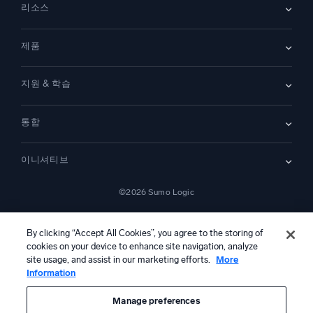
리소스
채용
채용 중
리더십
블로그
뉴스룸
제품
고객 사례
파트너
데모
문의하기
개요
지원 & 학습
SIEM
보안을 위한 로그
문서
모니터링 및 문제 해결
통합
커뮤니티
새로운 기능
지원
비교하기
AWS CloudTrail
플랫폼 상태
이니셔티브
Amazon S3 Audit
보안 신뢰 센터
Apache
SecOps 현대화
©2026 Sumo Logic
Kubernetes
클라우드 마이그레이션
Linux
—
애플리케이션 현대화
NGINX
법률 정보
개인정보 처리방침
이용 약관
AI 서비스 이용 약관
캘리포니아 개인정보 보호 고지
AI 지침
한국어
디지털 고객 경험
By clicking “Accept All Cookies”, you agree to the storing of
PCI 규정 준수
도구 통합
cookies on your device to enhance site navigation, analyze
전체 보기
site usage, and assist in our marketing efforts.
More
Information
본 콘텐츠는 생성형 인공지능 시스템에 의해 번역되었을 수 있으며 정보
제공 목적으로만 제공됩니다. 부정확성, 오류 또는 편향이 포함될 수 있으
므로, 이에 의존하여 어떠한 조치를 취하기 전에 반드시 독립적인 인간의
Manage preferences
검토 및 검증을 거쳐야 합니다.