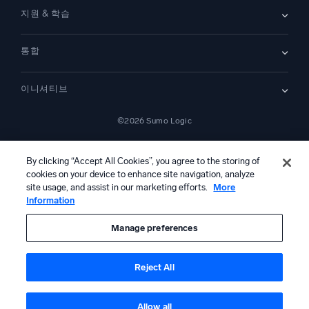
문의하기
개요
지원 & 학습
SIEM
보안을 위한 로그
문서
모니터링 및 문제 해결
통합
커뮤니티
새로운 기능
지원
비교하기
AWS CloudTrail
플랫폼 상태
이니셔티브
Amazon S3 Audit
보안 신뢰 센터
Apache
SecOps 현대화
©2026 Sumo Logic
Kubernetes
클라우드 마이그레이션
Linux
—
애플리케이션 현대화
NGINX
법률 정보
개인정보 처리방침
이용 약관
AI 서비스 이용 약관
캘리포니아 개인정보 보호 고지
AI 지침
한국어
디지털 고객 경험
By clicking “Accept All Cookies”, you agree to the storing of
PCI 규정 준수
도구 통합
cookies on your device to enhance site navigation, analyze
전체 보기
site usage, and assist in our marketing efforts.
More
Information
본 콘텐츠는 생성형 인공지능 시스템에 의해 번역되었을 수 있으며 정보
제공 목적으로만 제공됩니다. 부정확성, 오류 또는 편향이 포함될 수 있으
므로, 이에 의존하여 어떠한 조치를 취하기 전에 반드시 독립적인 인간의
Manage preferences
검토 및 검증을 거쳐야 합니다.
Reject All
Allow all