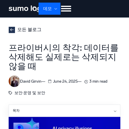
데모
제품
솔루션
가격
문서
배우기
모든 블로그
회사 소개
로그인
Free trial
무료 체험
프라이버시의 착각: 데이터를
Dojo AI
삭제해도 실제로는 삭제되지
새로움
멀티에이전트 AI 플랫폼
않을 때
David Girvin
June 24, 2025
3 min read
플랫폼
보안·운영 및 보안
모니터링, 문제 해결, 자동화 및 방어
목차
Respond faster with Sumo Logic Dojo AI
AI/ML 기반
‘제로 보존’ 신화
독자 알고리즘, 머신러닝 및 생성형 AI