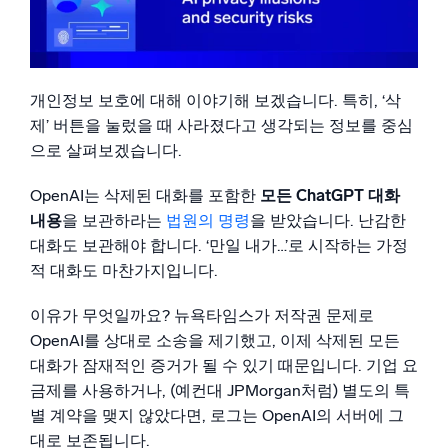
왜 이것이 보안 악몽인가
AI가 법의 영역과 만날 때 벌어지는 일
지능형 보안 운영
무엇을 해야 하는가
SIEM
개인정보 보호에 대해 이야기해 보겠습니다. 특히, ‘삭
위협을 더 빠르게 발견하고 더 똑똑하게 대응
제’ 버튼을 눌렀을 때 사라졌다고 생각되는 정보를 중심
으로 살펴보겠습니다.
보안을 위한 로그
강력한 로그 가시성으로 클라우드 보안 강화
OpenAI는 삭제된 대화를 포함한
모든 ChatGPT 대화
내용
을 보관하라는
법원의 명령
을 받았습니다. 난감한
동적 가시성
대화도 보관해야 합니다. ‘만일 내가…’로 시작하는 가정
적 대화도 마찬가지입니다.
모니터링 및 문제 해결
포괄적인 가시성으로 탐지 및 해결
이유가 무엇일까요? 뉴욕타임스가 저작권 문제로
OpenAI를 상대로 소송을 제기했고, 이제 삭제된 모든
강력한 통합
대화가 잠재적인 증거가 될 수 있기 때문입니다. 기업 요
금제를 사용하거나, (예컨대 JPMorgan처럼) 별도의 특
별 계약을 맺지 않았다면, 로그는 OpenAI의 서버에 그
대로 보존됩니다.