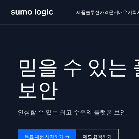
Skip
to
제품
솔루션
가격
문서
배우기
회
content
제품
솔루션
가격
문서
배우기
회사 소
Doj
믿을 수 있는
멀티
플랫폼
지능형
모니터링, 문제 해결, 자동화 및 방어
보안
SI
위협
안심할 수 있는 최고 수준의 플랫폼 보안.
보
AI/ML 기반
강력
독자 알고리즘, 머신러닝 및 생성형 AI
무료 체험 시작하기
데모 요청하기