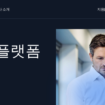
사 소개
지원
개
로그인
Free trial
무료 체험
o AI
새로움
 플랫폼
에이전트 AI 플랫폼
 보안 운영
동적 가시성
EM
모니터링 및
을 더 빠르게 발견하고 더 똑똑하게 대응
포괄적인 가시성
안을 위한 로그
한 로그 가시성으로 클라우드 보안 강화