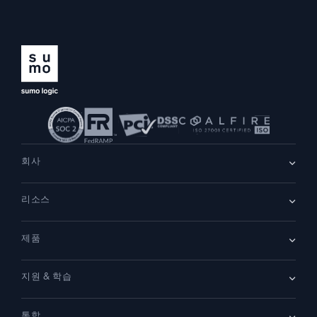
회사
회사 소개
리소스
채용
채용 중
리더십
블로그
뉴스룸
제품
고객 사례
파트너
데모
문의하기
개요
지원 & 학습
SIEM
보안을 위한 로그
문서
모니터링 및 문제 해결
통합