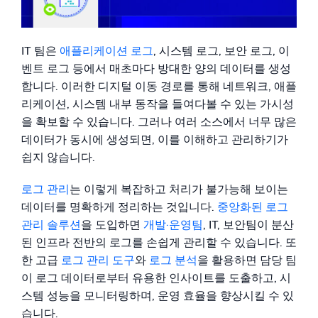
감사 로그 관리의 중요성
오늘 바로 로그 데이터의 진정한 가치를 활용하세요
지능형 보안 운영
IT 팀은
애플리케이션 로그
, 시스템 로그, 보안 로그, 이
SIEM
벤트 로그 등에서 매초마다 방대한 양의 데이터를 생성
위협을 더 빠르게 발견하고 더 똑똑하게 대응
합니다. 이러한 디지털 이동 경로를 통해 네트워크, 애플
리케이션, 시스템 내부 동작을 들여다볼 수 있는 가시성
보안을 위한 로그
을 확보할 수 있습니다. 그러나 여러 소스에서 너무 많은
강력한 로그 가시성으로 클라우드 보안 강화
데이터가 동시에 생성되면, 이를 이해하고 관리하기가
쉽지 않습니다.
동적 가시성
로그 관리
는 이렇게 복잡하고 처리가 불가능해 보이는
모니터링 및 문제 해결
데이터를 명확하게 정리하는 것입니다.
중앙화된 로그
포괄적인 가시성으로 탐지 및 해결
관리 솔루션
을 도입하면
개발·운영팀
, IT, 보안팀이 분산
된 인프라 전반의 로그를 손쉽게 관리할 수 있습니다. 또
강력한 통합
한 고급
로그 관리 도구
와
로그 분석
을 활용하면 담당 팀
이 로그 데이터로부터 유용한 인사이트를 도출하고, 시
스템 성능을 모니터링하며, 운영 효율을 향상시킬 수 있
습니다.