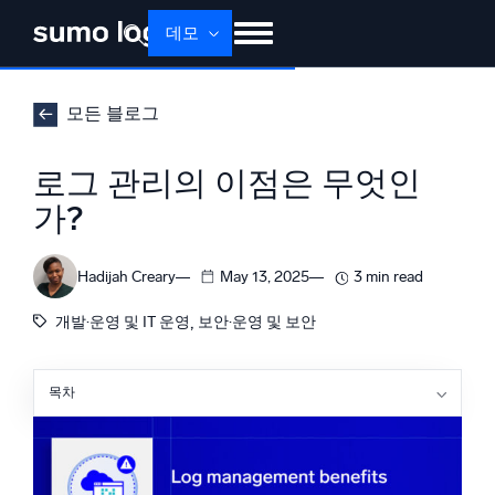
데모
제품
솔루션
가격
문서
배우기
모든 블로그
회사 소개
로그인
Free trial
무료 체험
로그 관리의 이점은 무엇인
Dojo AI
가?
새로움
멀티에이전트 AI 플랫폼
Hadijah Creary
May 13, 2025
3 min read
, 
개발·운영 및 IT 운영
보안·운영 및 보안
플랫폼
모니터링, 문제 해결, 자동화 및 방어
목차
로그 모니터링과 관리가 중요한 이유
사이버보안에서의 로그 관리
AI/ML 기반
클라우드 운영에서의 로그 관리
독자 알고리즘, 머신러닝 및 생성형 AI