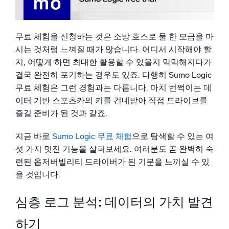
해커는 휴가를 가지 않으므로 보안을 위해 로그를 사용하
세요
지능형 보안 운영
애플리케이션 옵저버빌리티로 완전한 가시성 확보
무료 체험을 신청하는 것은 소방 호스로 물 한 모금을 마
모니터링 vs 옵저버빌리티: 비정형 데이터의 진정한 가치
SIEM
활용
시는 것처럼 느껴질 때가 많습니다. 어디서 시작해야 할
위협을 더 빠르게 발견하고 더 똑똑하게 대응
지, 어떻게 하면 최대한 활용할 수 있을지 막막해지다가
결국 완전히 포기하는 경우도 있죠. 다행히 Sumo Logic
보안을 위한 로그
무료 체험은 그런 경험과는 다릅니다. 마치 번쩍이는 데
강력한 로그 가시성으로 클라우드 보안 강화
이터 기반 스포츠카의 키를 건네받아 직접 드라이브를
즐길 준비가 된 것과 같죠.
동적 가시성
지금 바로
Sumo Logic 무료 체험
으로 탐색할 수 있는 여
모니터링 및 문제 해결
섯 가지 멋진 기능을 살펴보세요. 여러분도 곧 완벽히 숙
포괄적인 가시성으로 탐지 및 해결
련된 옵저버빌리티 드라이버가 된 기분을 느끼실 수 있
을 것입니다.
강력한 통합
심층 로그 분석: 데이터의 가치 발견
하기