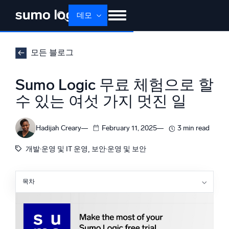
데모
제품
솔루션
가격
문서
배우기
모든 블로그
회사 소개
로그인
Free trial
무료 체험
Sumo Logic 무료 체험으로 할
Dojo AI
수 있는 여섯 가지 멋진 일
새로움
멀티에이전트 AI 플랫폼
Hadijah Creary
February 11, 2025
3 min read
, 
개발·운영 및 IT 운영
보안·운영 및 보안
플랫폼
모니터링, 문제 해결, 자동화 및 방어
목차
심층 로그 분석: 데이터의 가치 발견하기
라이브 테일로 실시간 트러블슈팅하기
AI/ML 기반
인프라 신뢰성을 프로답게 강화하기
독자 알고리즘, 머신러닝 및 생성형 AI