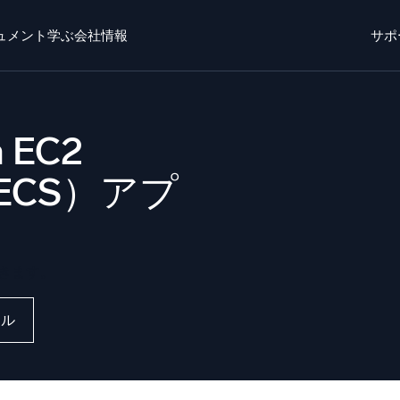
ュメント
学ぶ
会社情報
サポ
ト
学ぶ
かいしゃじょうほう
ログイン
無料トライ
 EC2
o AI
新着
チエージェントAIプラットフォーム
es（ECS）アプ
リジェントセキュリティ運用
ダイナミックオ
EM
監視とトラ
きます。
威を迅速に発見し、より賢く対応
包括的な可視
ール
キュリティ用ログ
力なログ可視化でクラウドセキュリティを解放