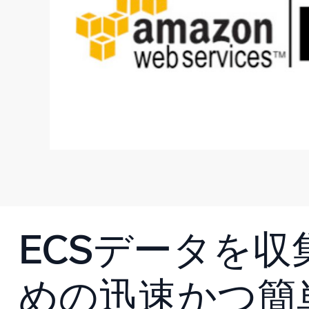
ECSデータを収
めの迅速かつ簡