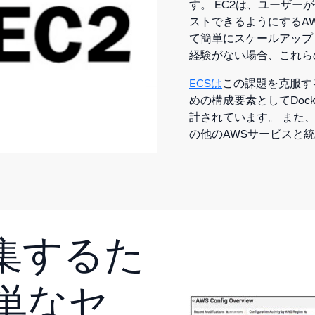
す。 EC2は、ユーザ
ストできるようにするA
て簡単にスケールアップ
経験がない場合、これら
ECSは
この課題を克服す
めの構成要素としてDoc
計されています。 また、Elasti
の他のAWSサービスと
集するた
単なセ