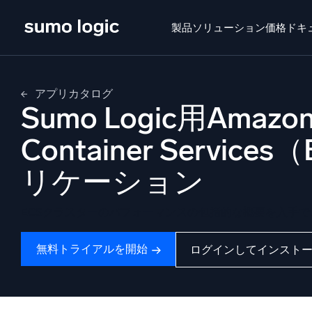
Skip
to
製品
ソリューション
価格
ドキ
content
せいひん
ソリューション
かかく
ドキュメン
アプリカタログ
Sumo Logic用Amazon
Doj
マル
Container Servic
プラットフォーム
リケーション
インテ
監視、トラブルシューティング、自動化、防御
SI
ECSクラスターのパフォーマンスの包括的な概要を入手で
脅
無料トライアルを開始
ログインしてインスト
セ
AI/ML 搭載
強
独自アルゴリズム、機械学習、生成AI