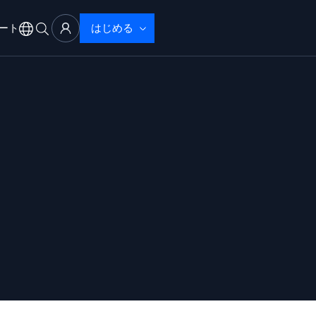
ート
はじめる
アル
サポート
ブザーバビリティ
ブルシューティング
性で検出・解決