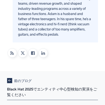
teams, driven revenue growth, and shaped
industry-leading programs across a variety of
business functions. Adam is a husband and
father of three teenagers. In his spare time, he’s a
vintage electronics and hi-fi nerd (think vacuum
tubes) and a collector of too many amplifiers,
guitars, and effects pedals.
前のブログ
Black Hat 2025でエンティティ中心型検知の実演をご
覧ください