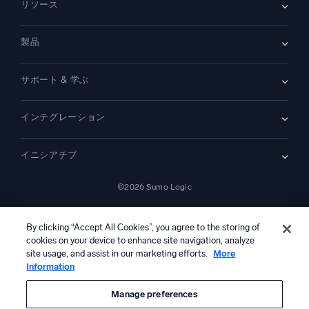
リソース
採用情報
採用中
リーダーシップ
ブログ
ニュースルーム
製品
顧客事例
パートナー
デモ
お問い合わせ
概要
サポート & 学ぶ
SIEM
セキュリティ用ログ
ドキュメント
監視とトラブルシューティング
インテグレーション
コミュニティ
新機能
サポート
比較
AWS CloudTrail
プラットフォームステータス
イニシアチブ
Amazon S3 監査
セキュリティトラストセンター
Apache
SecOps の最新化
©2026 Sumo Logic
Kubernetes
クラウド移行
Linux
—
アプリケーションの最新化
NGINX
法的事項
プライバシーステートメント
利用規約
AIサービス利用規約
カリフォルニア州プライバシー通知
AI への指示
日本語
デジタル顧客体験
By clicking “Accept All Cookies”, you agree to the storing of
PCI コンプライアンス
ツール統合
cookies on your device to enhance site navigation, analyze
すべて表示
site usage, and assist in our marketing efforts.
More
Information
本コンテンツは生成AIシステムによって翻訳されている可能性があ
り、情報提供のみを目的としています。不正確さ、誤り、または偏り
を含む可能性があるため、これに基づいて行動を取る前に、必ず独立
Manage preferences
した人間による確認および検証を行ってください。