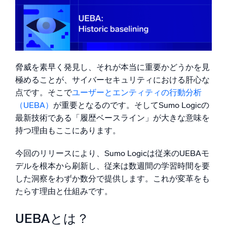
AI/ML 搭載
Sumo Logicの画期的な技術：履歴ベースライン
効果を発揮する場所
独自アルゴリズム、機械学習、生成AI
大きな利点は何か？
インテリジェントセキュリティ運用
結論：セキュリティチームは格段にスマートになった
SIEM
脅威を素早く発見し、それが本当に重要かどうかを見
脅威を迅速に発見し、より賢く対応
極めることが、サイバーセキュリティにおける肝心な
点です。そこで
ユーザーとエンティティの行動分析
セキュリティ用ログ
（UEBA）
が重要となるのです。そしてSumo Logicの
強力なログ可視化でクラウドセキュリティを解放
最新技術である「履歴ベースライン」が大きな意味を
持つ理由もここにあります。
ダイナミックオブザーバビリティ
今回のリリースにより、Sumo Logicは従来のUEBAモ
監視とトラブルシューティング
デルを根本から刷新し、従来は数週間の学習時間を要
包括的な可視性で検出・解決
した洞察をわずか数分で提供します。これが変革をも
たらす理由と仕組みです。
強力な統合
UEBAとは？