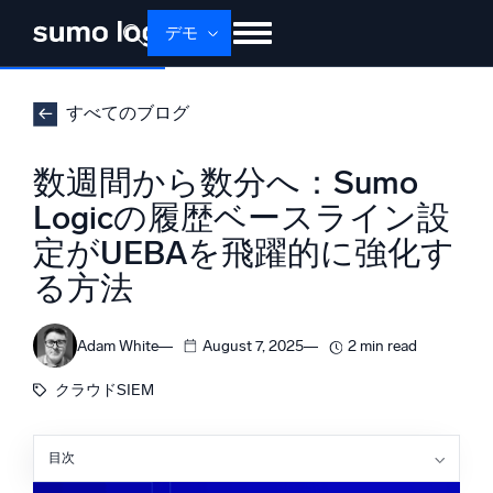
デモ
せいひん
ソリューション
かかく
すべてのブログ
ドキュメント
学ぶ
かいしゃじょうほう
数週間から数分へ：Sumo
ログイン
無料トライアル
サポート
Logicの履歴ベースライン設
定がUEBAを飛躍的に強化す
Dojo AI
新着
マルチエージェントAIプラットフォーム
る方法
Adam White
August 7, 2025
2 min read
プラットフォーム
クラウドSIEM
監視、トラブルシューティング、自動化、防御
目次
UEBAとは？