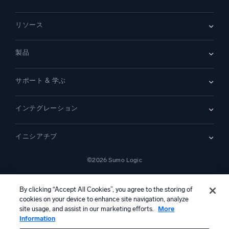
会社情報
リソース
採用情報
採用中
リーダーシップ
ブログ
ニュースルーム
製品
顧客事例
パートナー
デモ
お問い合わせ
概要
サポート & 学ぶ
SIEM
セキュリティ用ログ
ドキュメント
監視とトラブルシューティング
インテグレーション
コミュニティ
新機能
サポート
比較
AWS CloudTrail
プラットフォームステータス
イニシアチブ
Amazon S3 監査
セキュリティトラストセンター
Apache
SecOps の最新化
©2026 Sumo Logic
Kubernetes
クラウド移行
Linux
—
アプリケーションの最新化
NGINX
法的事項
プライバシーステートメント
利用規約
AIサービス利用規約
カリフォルニア州プライバシー通知
AI への指示
日本語
デジタル顧客体験
By clicking “Accept All Cookies”, you agree to the storing of
PCI コンプライアンス
cookies on your device to enhance site navigation, analyze
ツール統合
すべて表示
site usage, and assist in our marketing efforts.
More
Information
本コンテンツは生成AIシステムによって翻訳されている可能性があ
り、情報提供のみを目的としています。不正確さ、誤り、または偏り