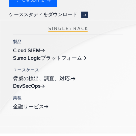
AI/ML 搭載
独自アルゴリズム、機械学習、生成AI
ケーススタディをダウンロード
インテリジェントセキュリティ運用
SIEM
製品
脅威を迅速に発見し、より賢く対応
Cloud SIEM
セキュリティ用ログ
Sumo Logicプラットフォーム
強力なログ可視化でクラウドセキュリティを解放
ユースケース
脅威の検出、調査、対応.
ダイナミックオブザーバビリティ
DevSecOps
監視とトラブルシューティング
業種
包括的な可視性で検出・解決
金融サービス
強力な統合