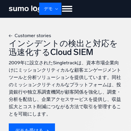
デモ
せいひん
ソリューション
かかく
Customer stories
ドキュメント
学ぶ
かいしゃじょうほう
インシデントの検出と対応を
迅速化するCloud SIEM
ログイン
無料トライアル
サポート
2009年に設立されたSingletrackは、資本市場企業向
Dojo AI
新着
けにミッションクリティカルな顧客エンゲージメント
マルチエージェントAIプラットフォーム
ツールと分析ソリューションを提供しています。同社
のミッションクリティカルなプラットフォームは、投
資銀行や独立系調査機関が顧客関係を強化し、調査・
プラットフォーム
分析を配信し、企業アクセスサービスを提供し、収益
拡大とコスト削減につながる方法で取引を管理するこ
監視、トラブルシューティング、自動化、防御
とを可能にします。
デモを受ける