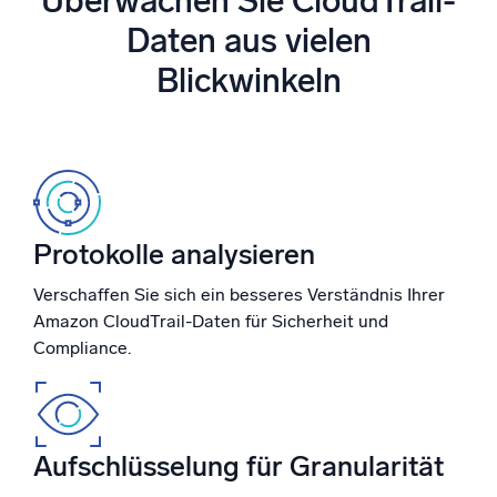
Überwachen Sie CloudTrail-
Unterstützt durch KI/ML
Daten aus vielen
Proprietäre Algorithmen, maschinelles Lernen und generative KI
Blickwinkeln
Intelligente Sicherheitsoperationen
SIEM
Bedrohungen schneller erkennen und intelligenter
reagieren
Protokolle für Sicherheit
Protokolle analysieren
Cloud-Sicherheit durch umfassende Protokolleinsicht
freischalten
Verschaffen Sie sich ein besseres Verständnis Ihrer
Amazon CloudTrail-Daten für Sicherheit und
Intelligente Cloud-Abläufe
Compliance.
Protokollanalyse
Erkennen und beheben mit umfassender Transparenz
Aufschlüsselung für Granularität
Leistungsstarke Integrationen