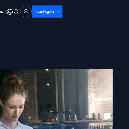
ort
Loslegen
ud-Abläufe
lyse
beheben mit umfassender Transparenz