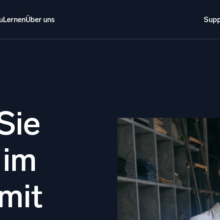
u
Lernen
Über uns
Supp
Über uns
Anmelden
Kostenlos testen
Support
o AI
NEU
i-Agenten-AI-Plattform
Sie
gente Sicherheitsoperationen
Intelligente Clo
 im
EM
Protokollana
ohungen schneller erkennen und intelligenter reagieren
Erkennen und 
tokolle für Sicherheit
mit
d-Sicherheit durch umfassende Protokolleinsicht
schalten